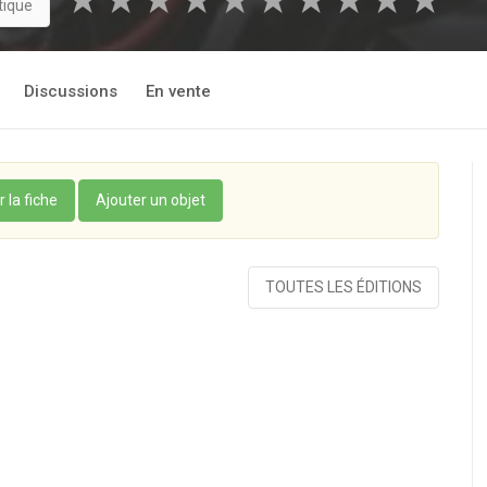
★
★
★
★
★
★
★
★
★
★
tique
Discussions
En vente
r la fiche
Ajouter un objet
TOUTES LES ÉDITIONS