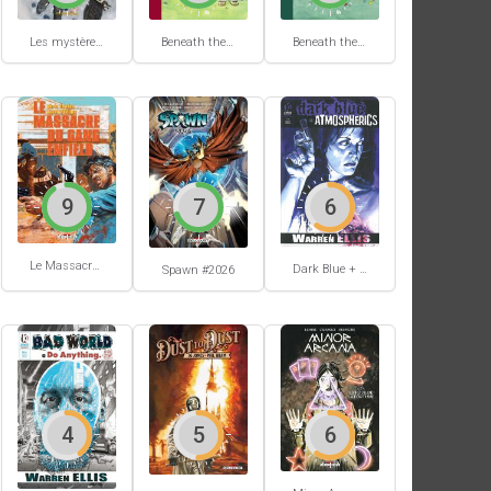
Les mystères de Hobtown #2
Beneath the trees where nobody sees #2
Beneath the trees where nobody sees #1
9
7
6
Le Massacre du gang Enfield
Dark Blue + Atmospherics
Spawn #2026
4
5
6