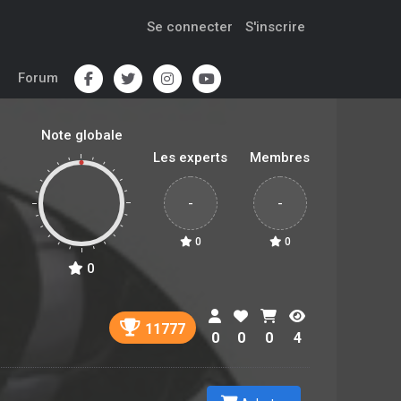
Se connecter
S'inscrire
Forum
Note globale
Les experts
Membres
-
-
0
0
0
11777
0
0
0
4