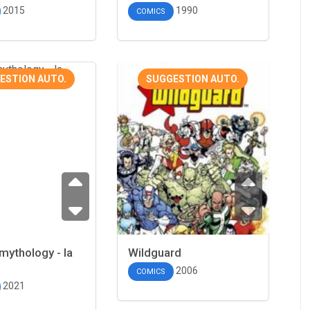
2015
1990
COMICS
ESTION AUTO.
SUGGESTION AUTO.
ythology - la
Wildguard
2006
COMICS
2021