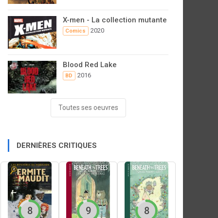
X-men - La collection mutante
2020
Comics
Blood Red Lake
2016
BD
Toutes ses oeuvres
DERNIÈRES CRITIQUES
8
9
8