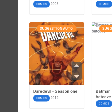
2005
COMICS
COMICS
SUGGESTION AUTO.
SUGG
Daredevil - Season one
Batman m
batcave
2012
COMICS
COMICS