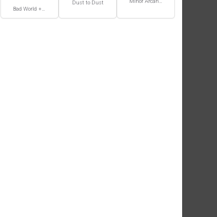
Minor Arcana #2
Dust to Dust
Bad World + Do Anything