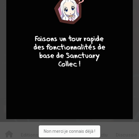
8,67
8,00
8,89
7
44
51
8
7
8
7
435
0
44
8
194
Collection
Envie
Critique
★
★
★
★
★
★
★
★
★
★
Acheter
Non merci je connais déjà !
Editions
Critiques
Videos
Actu
Discussio