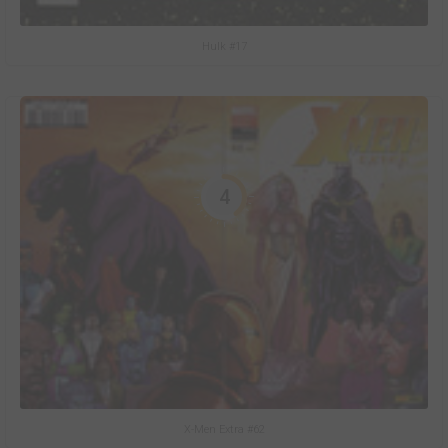
Hulk #17
4
X-Men Extra #62