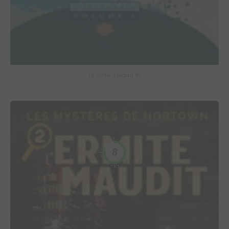
Le Surfer d'Argent #5
8