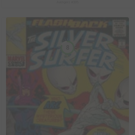
Avengers #305
8