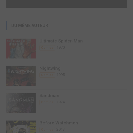
DU MÊME AUTEUR
Ultimate Spider-Man
1970
Comics
Nightwing
1995
Comics
Sandman
1974
Comics
Before Watchmen
2013
Comics