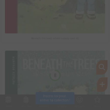
Beneath the trees where nobody sees #2
8
Inscris-toi pour 
entrer ta collection !
Collec
Shop. list
Planning
Animes
Découvrir
Envies