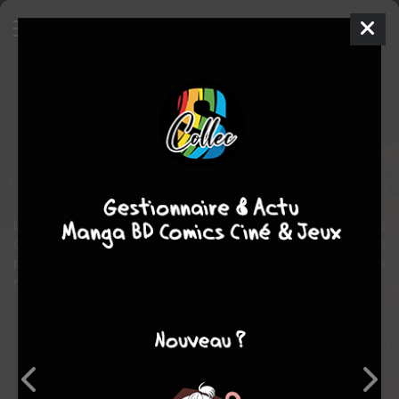
Daredevil par Frank Miller
Comics
2009
Bill SIENKIEWICZ
David
MICHELINIE
1
tomes
COMPLÈTE
Comics / Super Heros
L'Homme sans peur, Daredevil, affronte de dangereux adversaires
comme Bullseye, le Docteur Octopus ou l'incroyable Hulk. Les
premiers épisodes dessinés par Frank Miller pour la première fois
en librairie.
Note globale
Les experts
Membres