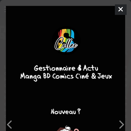
Star Wars Insider Hors-Série
Magazine
2015
2
tomes
COMPLÈTE
science fiction
Les ténèbres se répandent une fois encore dans la galaxie, et l’aide
des jedi est plus que jamais nécessaire. Mais qu’advient-il lorsque
le dernier d’entre eux a disparu ? La nouvelle génération de
combattants de la liberté aura-t-elle la force de triompher du côté
obscur ?
Bienvenue dans le magazine star wars : le réveil de la force. Faites
connaissance avec Rey et Finn, rejoignez la résistance et pilotez le
légendaire faucon millenium. Jetez un coup d’oeil dans les
coulisses de ce tout nouvel épisode de la saga spatiale, lisez les
interviews des acteurs et de l’équipe… et que la force soit avec vous
!