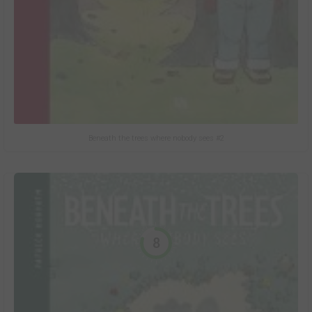
Beneath the trees where nobody sees #2
8