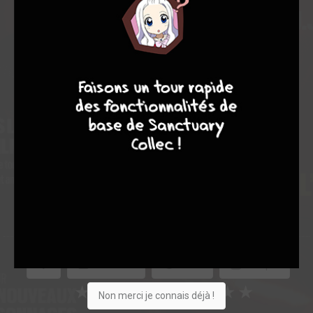
Note globale
9
8
9
8
Les experts
Membres
7,00
-
7,00
0
2
2
33
0
0
4
2740
Collection
Envie
Critique
★
★
★
★
★
★
★
★
★
★
Non merci je connais déjà !