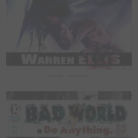
Dark Blue + Atmospherics
4