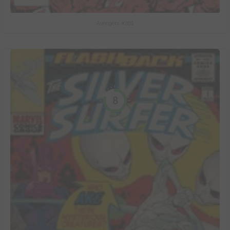
Avengers #305
8