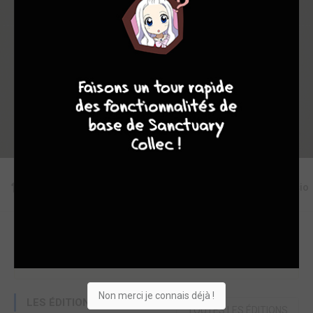
Collection
Envie
Critique
7
8
8
10
★
★
★
★
★
★
★
★
★
★
Acheter
Editions
Critiques
Videos
Actu
Discussio
Une erreur ou un manque sur cette fiche ?
Modifier la fiche
Ajouter un objet
Non merci je connais déjà !
LES ÉDITIONS
TOUTES LES ÉDITIONS