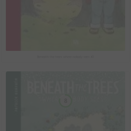
Beneath the trees where nobody sees #2
8