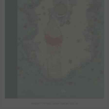
Beneath the trees where nobody sees #1