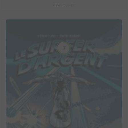
X-Men Extra #62
7