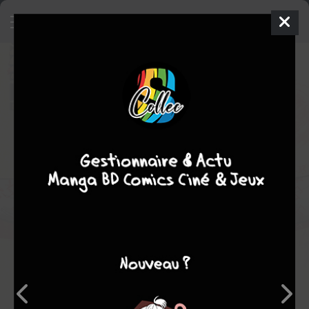
PIGS
Comics
2011
Breno TAMURA
Ben MC COOL
8
tomes
COMPLÈTE
Note globale
Les experts
Membres
-
-
0
0
0
1
0
0
3
8360