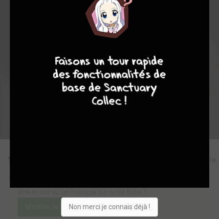
0
0
0
2
11202
9
8
7
6
Collection
Envie
Critique
★
★
★
★
★
★
★
★
★
★
Acheter
Editions
Critiques
Videos
Actu
Discussio
Une erreur ou un manque sur cette fiche ?
Non merci je connais déjà !
Modifier la fiche
Ajouter un objet