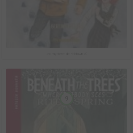
Les mystères de Hobtown #2
9