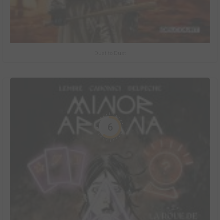
Dust to Dust
6