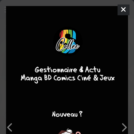
Batman / Joker - Switch
Comics
2003
John BOLTON
Devin GRAYSON
1
tomes
COMPLÈTE
Comics / Super Heros
Note globale
Les experts
Membres
-
-
0
0
0