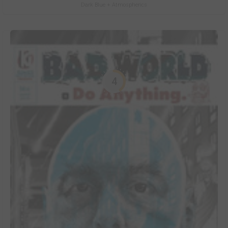
Dark Blue + Atmospherics
4