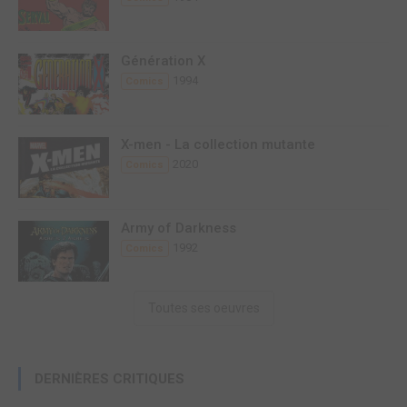
Génération X
1994
Comics
X-men - La collection mutante
2020
Comics
Army of Darkness
1992
Comics
Toutes ses oeuvres
DERNIÈRES CRITIQUES