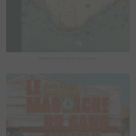
Beneath the trees where nobody sees #1
9