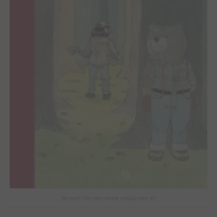
Beneath the trees where nobody sees #2