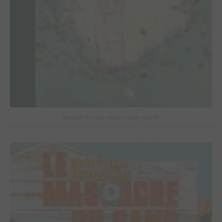
Beneath the trees where nobody sees #1
9