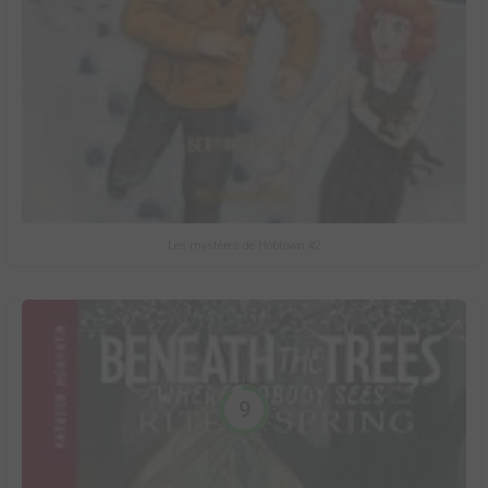
Les mystères de Hobtown #2
9