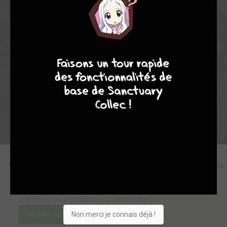
0
0
0
3
11182
9
8
9
8
Collection
Envie
Critique
★
★
★
★
★
★
★
★
★
★
Acheter
Editions
Critiques
Videos
Actu
Discussio
Une erreur ou un manque sur cette fiche ?
Non merci je connais déjà !
Modifier la fiche
Ajouter un objet