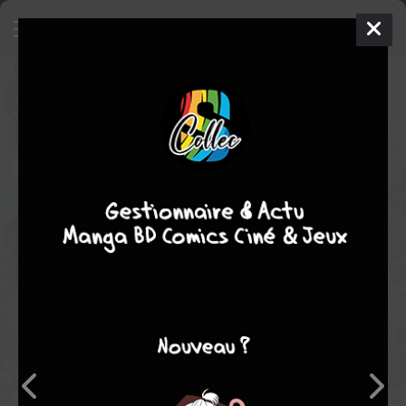
Ragman - Cry of the Dead
Comics
1993
Gabriel MORRISSETTE
Elaine LEE
6
tomes
COMPLÈTE
Comics / Super Heros
Note globale
Les experts
Membres
-
-
0
0
0