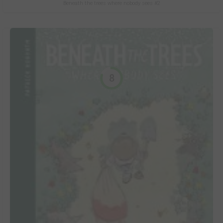
Beneath the trees where nobody sees #2
8