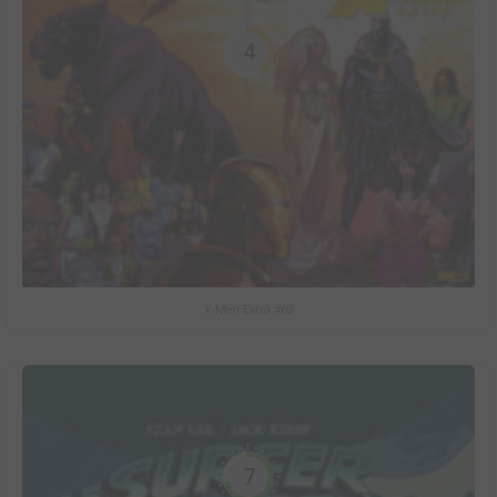
4
X-Men Extra #62
7