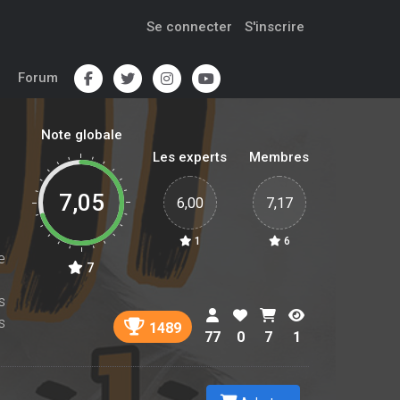
Se connecter
S'inscrire
Forum
Note globale
Les experts
Membres
7,05
6,00
7,17
1
6
e
7
s
s
1489
77
0
7
1
e