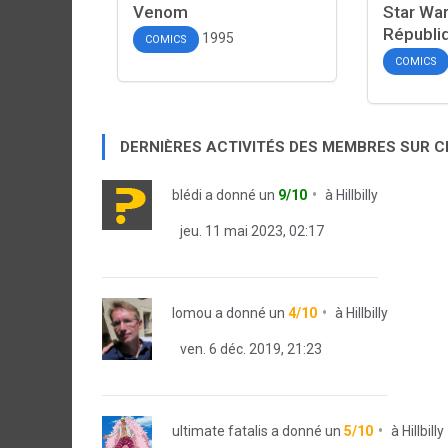
Venom
Star War
Républi
1995
COMICS
COMICS
DERNIÈRES ACTIVITÉS DES MEMBRES SUR 
blédi
a donné un
9/10
à
Hillbilly
jeu. 11 mai 2023, 02:17
lomou
a donné un
4/10
à
Hillbilly
ven. 6 déc. 2019, 21:23
ultimate fatalis
a donné un
5/10
à
Hillbilly