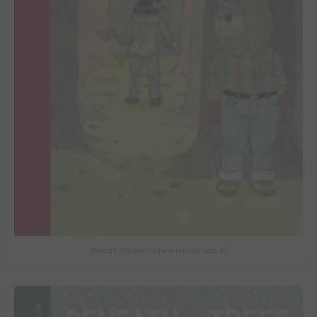
Beneath the trees where nobody sees #2