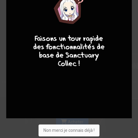
Les experts
Membres
8,75
-
8,75
7
8
8
10
0
8
8
80
0
9
2
1425
Collection
Envie
Critique
★
★
★
★
★
★
★
★
★
★
Acheter
Non merci je connais déjà !