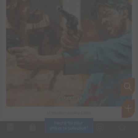
Le Massacre du gang Enfield
Inscris-toi pour 
entrer ta collection !
Collec
Shop. list
Planning
Animes
Découvrir
Envies