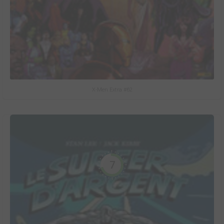
X-Men Extra #62
7