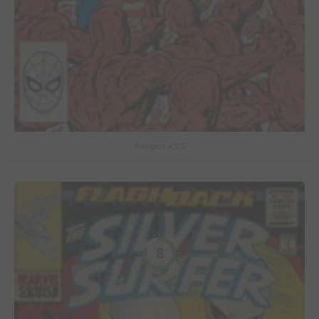
Avengers #305
8