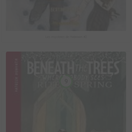
Les mystères de Hobtown #2
9