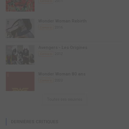
2011
Comics
Wonder Woman Rebirth
2016
Comics
Avengers - Les Origines
2012
Comics
Wonder Woman 80 ans
2020
Comics
Toutes ses oeuvres
DERNIÈRES CRITIQUES