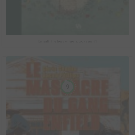
Beneath the trees where nobody sees #1
9