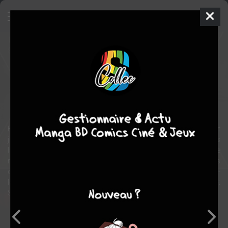
Die
Comics
2018
Stéphanie HANS
Kieron GILLEN
20
tomes
COMPLÈTE
Fantasy
thriller
En 1991, six adolescents se retrouvent chez leur Maître du Jeu et
jouent à un jeu de rôle fantastique…mais disparaissent sans
laisser de traces. Deux ans passent et cinq d’entre eux sont de
retour. Plus de vingt-cinq ans après, il est temps pour ces adultes
de reprendre la partie : le jeu n’en a pas fini avec eux. Accompagnez-
les dans l’univers imaginé par Kieron Gillen (Dark Vador) et
Stéphanie Hans (Journey into Mystery).
Note globale