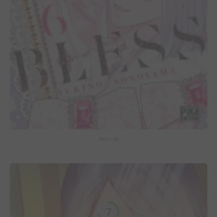
Bless #6
7