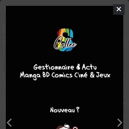
Witchcraft Troops
Manhwa
Sonyun
2007
Kyung Jae LIM
Jun Sik
YUN
6
tomes
COMPLÈTE
aventure
SF
action
Un futur lointain. Le continent d'Asie du Nord-Est est entré en
collision avec le nouveau continent d'Areis. Cette collision efface
plusieurs pays de la carte mais donne naissance à un terrain vaste
et aride, appelé « Death Field », la lande de la mort. Cette lande est un
terrain stérile à 90% mais se situe en plein milieu du nouveau
continent et a une frontière avec tous les pays encore existants. Sa
place est donc importante sur le plan géo-politique.
Seuls les rangers composés de mutants contaminés par un virus
aux pouvoirs surnaturels, appelés les « Witchcraft Troops »
peuvent survivre dans ce monde hostile aux humains. A la solde de