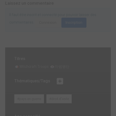
Laissez un commentaire
Il faut être inscrit et connecté pour pouvoir laisser des
commentaires.
Connexion
Inscription
Titres
Witchcraft Troops
마법병단
Thématiques/Tags
#pays en guerre
#droit d'asile