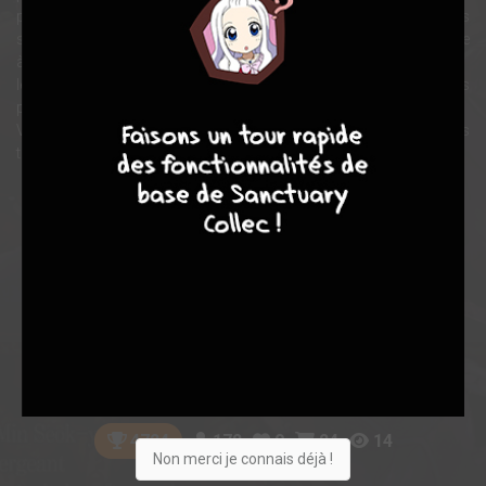
plusieurs pays, ils sont chargés de maintenir des points
stratégiques. La Corée, le Japon et la Chine se disputent ce territoire
à travers
leurs troupes de rangers mutants qu’ils recrutent selon leurs
9
8
9
8
pouvoirs plus ou moins puissants ou intéressants.
Voici donc l'histoire de la guerre des « Witchcraft Troops » sur les
terres de « Death Field ».
Note globale
Les experts
Membres
6,73
6,17
6,91
6
47
53
172
0
24
14
4724
Non merci je connais déjà !