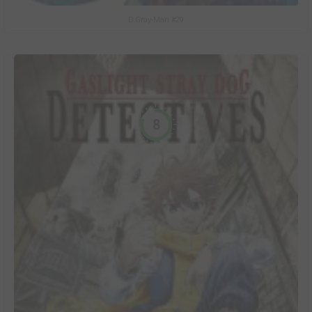
D.Gray-Man #29
8