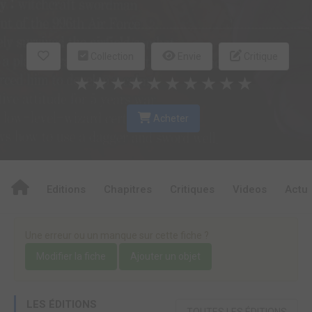
Collection
Envie
Critique
★
★
★
★
★
★
★
★
★
★
Acheter
Editions
Chapitres
Critiques
Videos
Actu
Une erreur ou un manque sur cette fiche ?
Modifier la fiche
Ajouter un objet
LES ÉDITIONS