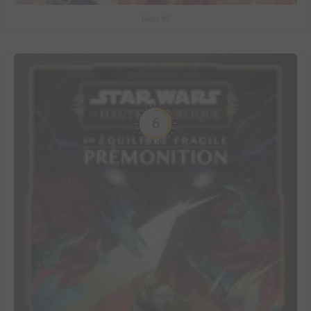
Bless #5
6