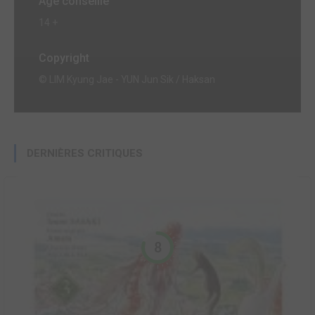
Age conseillé
14 +
Copyright
© LIM Kyung Jae - YUN Jun Sik / Haksan
DERNIÈRES CRITIQUES
8