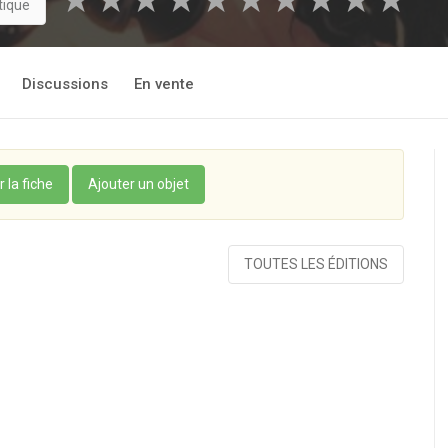
★
★
★
★
★
★
★
★
★
★
tique
Discussions
En vente
r la fiche
Ajouter un objet
TOUTES LES ÉDITIONS