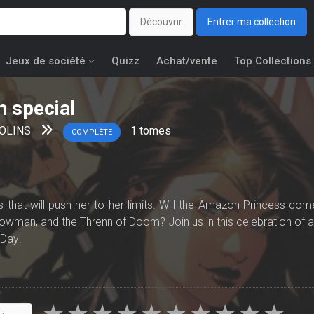
Découvrir
Entrer ma collection
Jeux de société
Quizz
Achat/vente
Top Collections
 special
KOLINS
1
tomes
COMPLÈTE
that will push her to her limits. Will the Amazon Princess com
Snowman, and the Threnn of Doom? Join us in this celebration of al
Day!