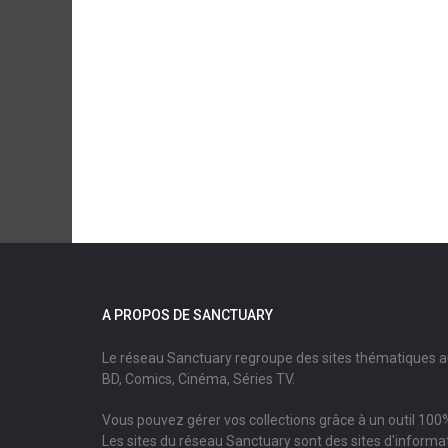
A PROPOS DE SANCTUARY
Le réseau Sanctuary regroupe des sites thématiques 
BD, Comics, Cinéma, Séries TV.
Vous pouvez gérer vos collections grâce à un outil 100%
Les sites du réseau Sanctuary sont des sites d'informati