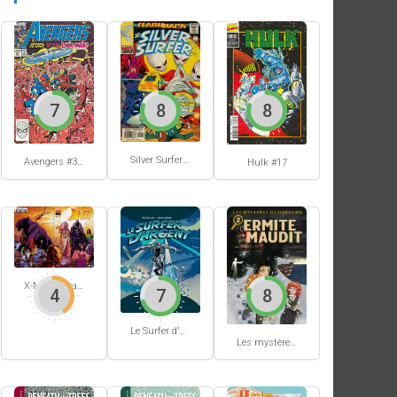
7
8
8
Silver Surfer #-1
Avengers #305
Hulk #17
X-Men Extra #62
4
7
8
Le Surfer d'Argent #5
Les mystères de Hobtown #2