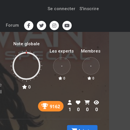
Se connecter
S'inscrire
Forum
Note globale
Les experts
Membres
-
-
0
0
e
0
l
9162
1
0
0
0