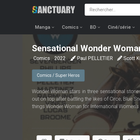
Manga
Comics
BD
Ciné/série
Sensational Wonder Woman
Comics
2022
Paul PELLETIER
Scott 
Comics / Super Heros
Wonder Woman stars in three sensational stories 
out on top after battling the likes of Circe, Blue 
things Wonder Woman for International Women’s 