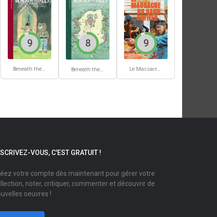
9
8
9
Beneath the trees where nobody sees #2
Le Massacre du gang Enfield
Beneath the trees where nobody sees #1
NSCRIVEZ-VOUS, C'EST GRATUIT !
éez votre compte dès maintenant pour gérer votre
llection, noter, critiquer, commenter et découvrir de
uvelles oeuvres !