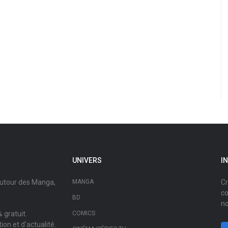
UNIVERS
I
autour des Manga,
MANGA
Cr
co
BD
no
 gratuit.
COMICS
on et d'actualité.