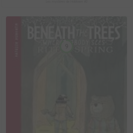
Les mystères de Hobtown #2
9