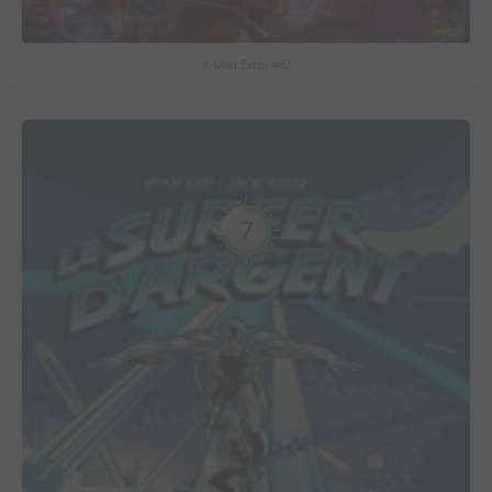
X-Men Extra #62
7