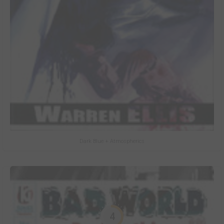
Dark Blue + Atmospherics
4