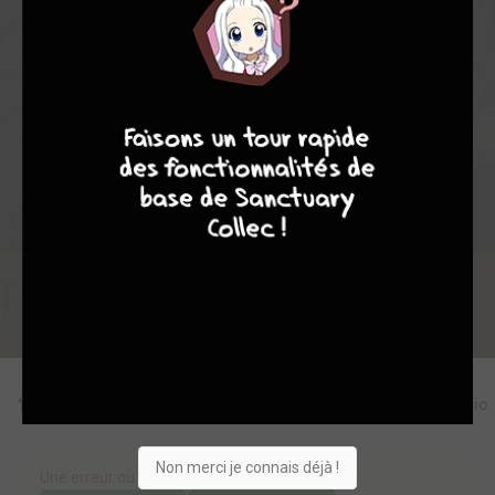
3
0
0
4
6496
9
8
9
8
Collection
Envie
Critique
★
★
★
★
★
★
★
★
★
★
Acheter
Editions
Critiques
Videos
Actu
Discussio
Non merci je connais déjà !
Une erreur ou un manque sur cette fiche ?