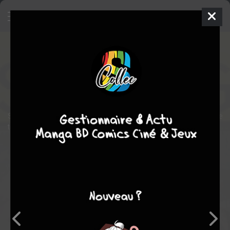
Spacegirl
Comics
2009
Travis CHAREST
SF
Space Girl s'écrase sur une planète hostile et doit faire preuve de
toute son habileté pour s'en sortir.
Note globale
Les experts
Membres
10,00
-
10,00
0
2
2