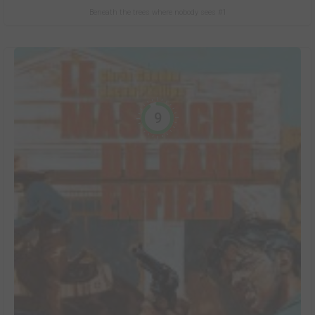
Beneath the trees where nobody sees #1
9