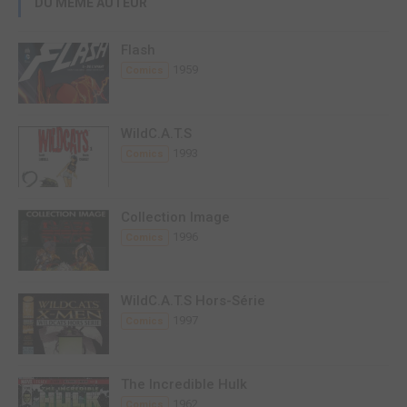
DU MÊME AUTEUR
Flash
1959
Comics
WildC.A.T.S
1993
Comics
Collection Image
1996
Comics
WildC.A.T.S Hors-Série
1997
Comics
The Incredible Hulk
1962
Comics