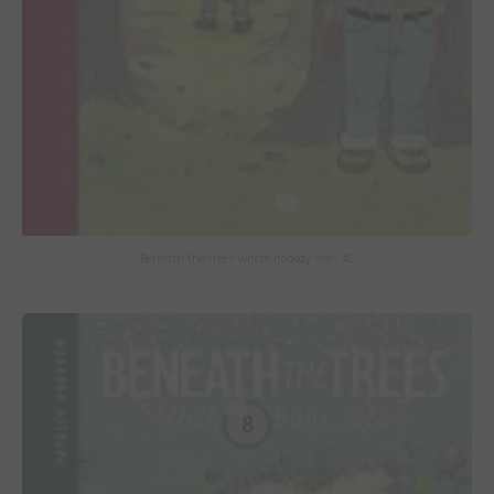
Beneath the trees where nobody sees #2
8