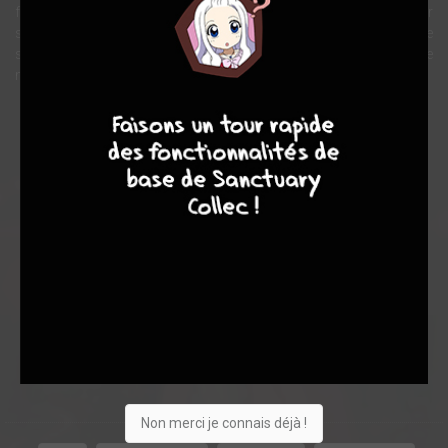
fonctionnement de l'univers dans lequel elle vient de pénétrer. Pour
sauver ses parents, la fillette va devoir faire face à la terrible
sorcière Yubaba, qui arbore les traits d'une harpie
méphistophélique.
9
8
9
8
Note globale
Les experts
Membres
9,08
9,10
9,07
10
28
38
109
0
6
5
235
Non merci je connais déjà !