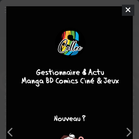
Le Voyage de Chihiro
Film
Japon
2001
122 min.
Hayao MIYAZAKI
animation
Chihiro, dix ans, a tout d'une petite fille capricieuse. Elle s'apprête à
emménager avec ses parents dans une nouvelle demeure.
Sur la route, la petite famille se retrouve face à un immense
bâtiment rouge au centre duquel s'ouvre un long tunnel. De l'autre
côté du passage se dresse une ville fantôme. Les parents
découvrent dans un restaurant désert de nombreux mets
succulents et ne tardent pas à se jeter dessus. Ils se retrouvent
alors transformés en cochons.
Prise de panique, Chihiro s'enfuit et se dématérialise
progressivement. L'énigmatique Haku se charge de lui expliquer le