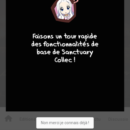
2
6
8
9
8
9
8
13
0
0
5
2264
Collection
Envie
Critique
★
★
★
★
★
★
★
★
★
★
Acheter
Editions
Critiques
Videos
Actu
Discussio
Non merci je connais déjà !