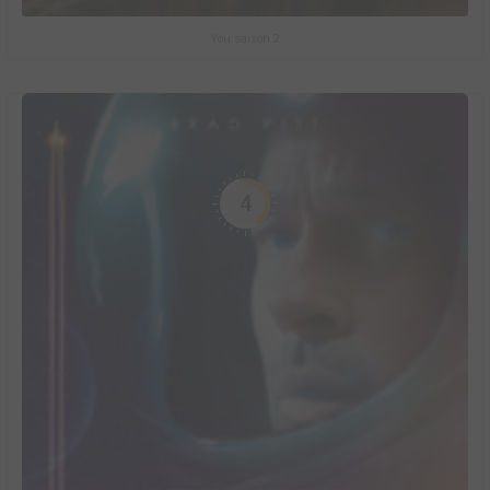
You saison 2
4