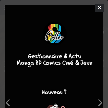
Légendes d'automne
Film
États-unis
1994
133 min.
Edward ZWICK
Brad PITT
,
Anthony HOPKINS
,
Aidan QUINN
drame
guerre
romance
Dans le Montana, au début du 20e siècle, alors que le premier
grand conflit mondial couve, le destin mouvementé de trois frères
et de leur père.
Note globale
Les experts
Membres
8,70
7,50
8,83