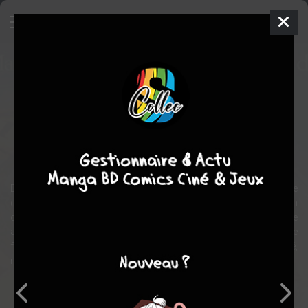
Hugo Cabret
Film
États-unis
2011
128 min.
Martin SCORSESE
Ben KINGSLEY
,
Sacha baron COHEN
,
Asa BUTTERFIELD
drame
aventure
Dans le Paris des années 30, le jeune Hugo est un orphelin de
douze ans qui vit dans une gare. Son passé est un mystère et son
destin une énigme. De son père, il ne lui reste qu’un étrange
automate dont il cherche la clé - en forme de cœur - qui pourrait le
faire fonctionner. En rencontrant Isabelle, il a peut-être trouvé la clé,
mais ce n’est que le début de l’aventure…
Note globale