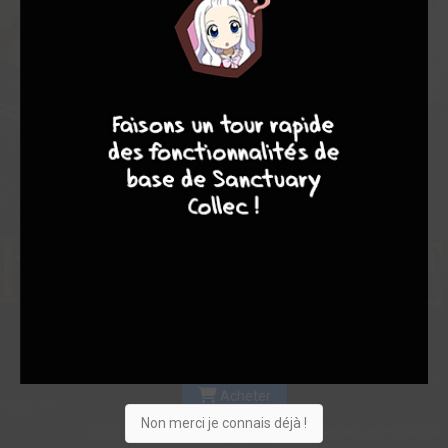
Les experts
Membres
7,15
5,75
7,62
9
7
6
6
4
13
17
40
0
1
4
875
Collection
Envie
Critique
★
★
★
★
★
★
★
★
★
★
Acheter
Non merci je connais déjà !