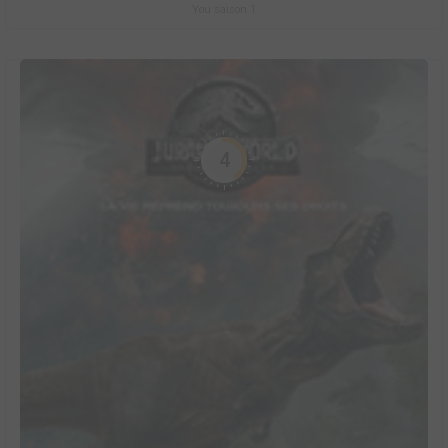
You saison 1
4