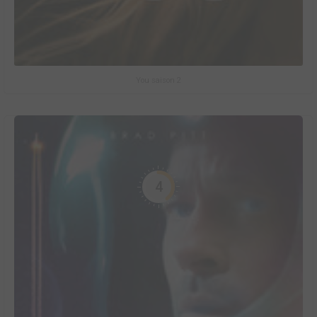
You saison 2
4