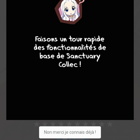
Note globale
Les experts
Membres
9
7
6
6
8,30
8,14
8,35
7
17
24
61
0
2
4
553
Collection
Envie
Critique
★
★
★
★
★
★
★
★
★
★
Non merci je connais déjà !
Acheter