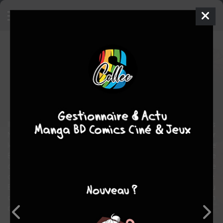
Willow
Film
États-unis
1988
125 min.
Ron HOWARD
Jean MARSH
,
Kenny BAKER
,
Kevin POLLAK
fantastique
aventure
Il était une fois un royaume peuplé de petits habitants apppelés les
Nelwyns. Ce peuple paisible était dominé de temps immémorial par
les Daikinis, gens de grand taille gouvernés par la cruelle reine
Bavmorda. Or il advint qu'un prophète annonçât la naissance
d'une princesse appelée à detrôner Bavmorda. La terrible reine
ordonna alors de tuer céans tous les nouveaux-nés du royaume.
Elora échapppa au massacre et ce fut Willow, un jeune Nelwyn féru
de magie, qui la recueillit. Mais Bavmorda n'avait pas dit son
dernier mot...