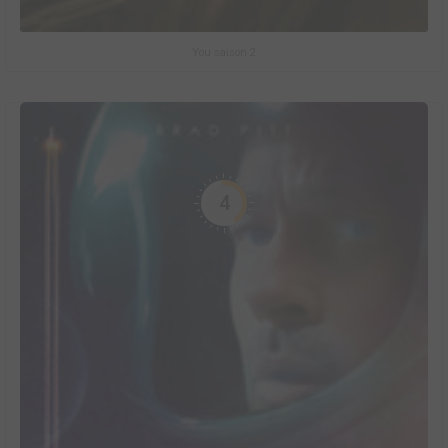
You saison 2
4