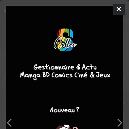
Le Comte de Monte-Cristo
Série TV
1998
Hélène VINCENT
,
Stanislas
MERHAR
,
Christopher THOMPSON
1 saison, 4
épisodes
TERMINÉE
romance
drame
aventure
Au début du règne de Louis XVIII, Edmond Dantès, marin, employé
sur le bateau Le Pharaon est accusé à tort de bonapartisme et
enfermé dans le Château d'If, sur l'île du même nom, au large de
Marseille. Après 14 années, il réussit à s'échapper et s'empare du
trésor de l'île de Monte Cristo, dont l'emplacement lui a été révélé
par un compagnon de captivité, l'abbé Faria. Devenu riche et
puissant, il entreprend, sous le nom de comte de Monte-Cristo, de
se venger de ceux qui l'ont accusé ou ont bénéficié directement de
son incarcération pour s'élever dans la société.