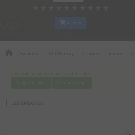
★
★
★
★
★
★
★
★
★
★
Acheter
Episodes
DVD/Blu-ray
Critiques
Videos
A
Une erreur ou un manque sur cette fiche ?
Modifier la fiche
Ajouter un objet
LES ÉPISODES