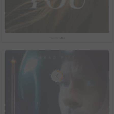
You saison 2
4