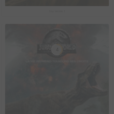
You saison 1
4