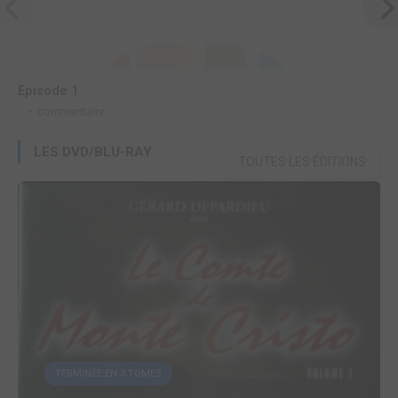
Episode 1
E
commentaire
LES DVD/BLU-RAY
TOUTES LES ÉDITIONS
TERMINÉE EN 3 TOMES