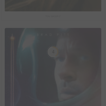
You saison 2
4