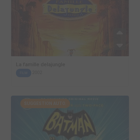
La famille delajungle
2002
FILM
SUGGESTION AUTO.