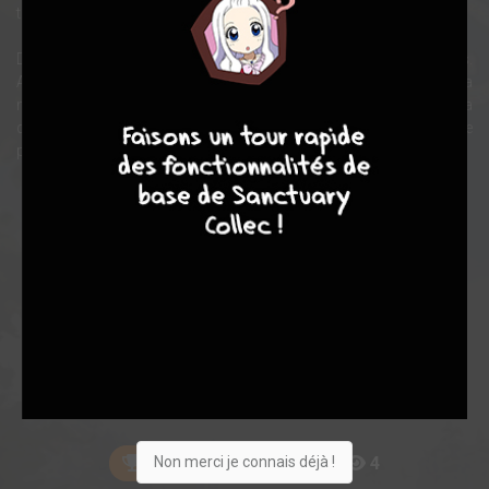
traquer l'animal et de le tuer.
De son côté, Kenai doit, pour survivre, apprendre à devenir un ours.
Afin de retrouver sa forme humaine, il devra voyager jusqu'à la
9
7
6
6
montagne où "les lumières touchent la terre". Là, il pourra
demander aux Grands Esprits de lui rendre son apparence
première...
Note globale
Les experts
Membres
7,42
6,50
7,72
6
18
24
105
0
1
4
Non merci je connais déjà !
251