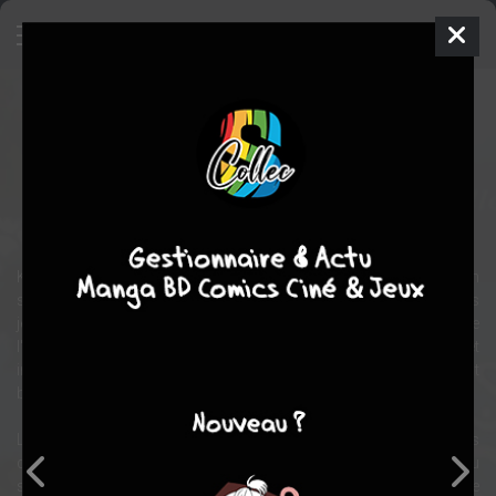
Frère des ours
Film
États-unis
2003
85 min.
Bob WALKER
animation
Kenai, un jeune Indien, affronte un ours. Ses frères viennent à son
secours. Sitka, l'aîné, sacrifie sa vie pour sauver les deux plus
jeunes du féroce grizzly. Kenai se lance alors à la recherche de
l'ours, le traque jusque dans un canyon et parvient à le tuer. A cet
instant, le ciel s'ouvre, l'éclatante lumière des Grands Esprits vient
baigner Kenai et le métamorphose en ours.
Lorsque Denahi, son frère, survient, il ne voit que les vêtements
déchirés de Kenai et, auprès d'eux, un ours mort. Il croit avoir perdu
son dernier frère, et, submergé par la colère et la douleur, jure de