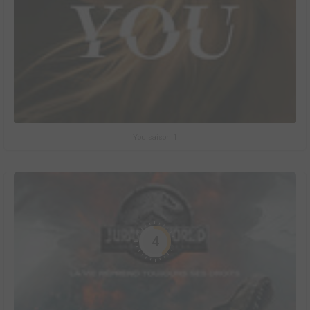
You saison 1
4