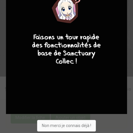
9
7
6
6
Collection
Envie
Critique
★
★
★
★
★
★
★
★
★
★
Acheter
Editions
Critiques
Videos
Actu
Discussio
Une erreur ou un manque sur cette fiche ?
Modifier la fiche
Ajouter un objet
Non merci je connais déjà !