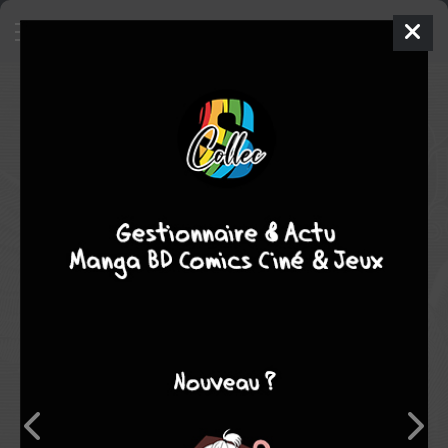
Behemoth: evangelica heretika
Concert
2010
musical
Note globale
Les experts
Membres
-
-
0
0
0
1
0
0
3
6372