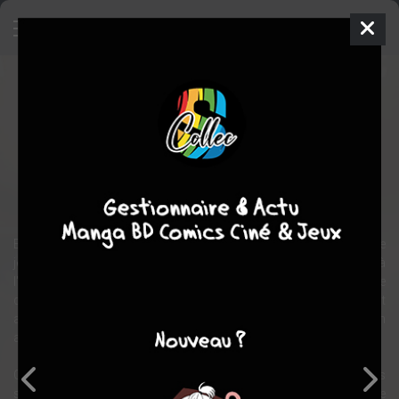
Charlotte Gray
Film
Royaume-uni, Allemagne, Australie
2001
121 min.
Gillian ARMSTRONG
Michael FITZGERALD
,
Tom
GOODMAN-HILL
,
Robert HANDS
drame
romance
guerre
En 1942, durant le second conflit mondial, Charlotte Gray, une
jeune Écossaise d'Edimbourg, se rend à Londres pour contribuer à
l'effort de guerre. Là, elle fait la rencontre de Peter Gregory, un pilote
de l'Armée de l'air britannique, dont elle tombe follement
amoureuse. Mais ce dernier est porté disparu après que son avion
a été abattu au-dessus du sol français.
Charlotte entre alors en contact avec un agent des Services
secrets qui lui propose d'intégrer les rangs de la Résistance