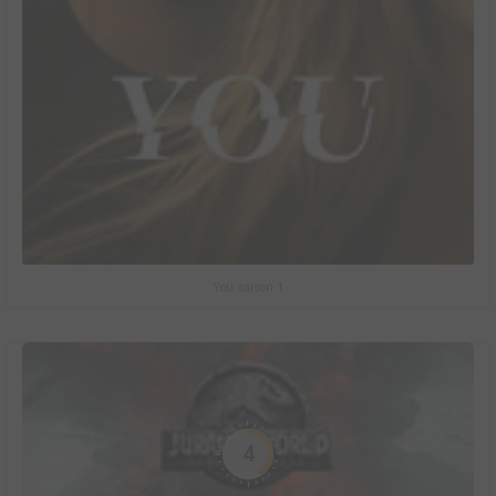
You saison 1
4