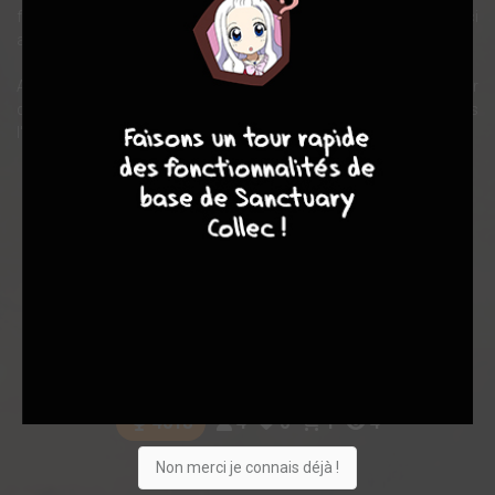
française sous une nouvelle identité, celle de Dominique. Celle-ci
accepte avec l'espoir de retrouver son amoureux.
Au même moment, en France, les Allemands continuent à gagner
8
9
8
7
du terrain. Charlotte va peu à peu jouer un rôle crucial dans
l'organisation de la Résistance.
Note globale
Les experts
Membres
-
-
0
0
0
4
0
1
4
4018
Non merci je connais déjà !