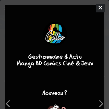
Jamais plus jamais
Film
États-unis, Royaume-uni, Allemagne
1983
135
min.
Irvin KERSHNER
Alec MCCOWEN
,
Edward
FOX
,
Max VON SYDOW
policier
action
James Bond a vieilli. Il est considéré par ses supérieurs comme
étant bon pour la retraite. Mais lorsque la paix du monde est
menacée par une organisation criminelle, bien obligé de faire appel
à 007 !
Note globale
Les experts
Membres