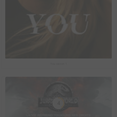
You saison 1
4