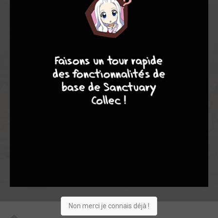
7,62
6,00
7,80
1
5
6
8
9
8
9
9
0
0
4
2705
Collection
Envie
Critique
★
★
★
★
★
★
★
★
★
★
Acheter
Non merci je connais déjà !