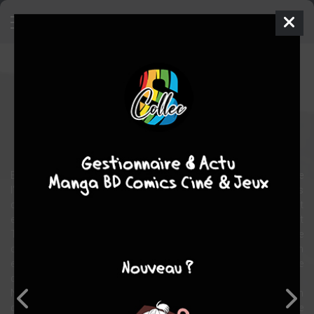
Terminator - Quadrilogie
Film
États-unis
1984
110 min.
James CAMERON
action
En 2029, une guerre apocalyptique oppose ce qui reste de
l'humanité, décimé par un holocauste nucléaire, aux machines
douées d'intelligence artificielle. Deux êtres de cette époque sont
envoyés dans le passé, en 1984 à Los Angeles. L'un est un robot
Terminator, un assassin cybernétique programmé pour tuer une
certaine Sarah Connor : l'autre est Kyle Reese, un résistant humain
envoyé par John Connor (le fils que Sarah doit mettre au monde
dans un futur proche) afin de protéger sa mère.
Non sans difficultés, ces deux protagonistes parviennent chacun
de leur côté à retrouver Sarah, ce qui les mène tous les deux à une