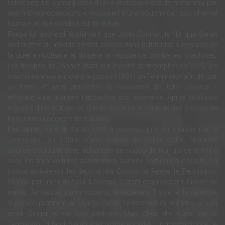
robotisée, un cyborg doté d'un « endosquelette de métal mu par
des microprocesseurs », recouvert d'une couche de tissu charnel
humain, et que son but est de la tuer.
Reese lui apprend également que John Connor, le fils que Sarah
doit mettre au monde bientôt, ralliera dans le futur les survivants de
la guerre nucléaire et dirigera la résistance contre les machines.
Les troupes de Connor étant sur le point de triompher en 2029, les
machines envoient dans le passé (1984) un Terminator afin de tuer
sa mère, et ainsi empêcher la naissance de John Connor, «
effaçant » de manière rétroactive son existence. Après quelques
instants d'incertitude, où Sarah doute de la véracité des propos de
Kyle, celle-ci accepte de le suivre.
Peu après, Kyle et Sarah sont à nouveau pris en chasse par le
Terminator au volant d'une voiture de police volée. Nouvelle
course-poursuite avec échanges de coups-de feu, qui se termine
avec les deux voitures accidentées sur une portion d'autoroute. La
police, arrivée sur les lieux, arrête Connor et Reese, le Terminator,
touché par un tir de fusil à pompe, s'étant esquivé sans laisser de
traces. Arrivés au commissariat, le lieutenant Traxler et le détective
Vukovich prennent en charge Sarah, l'informant du meurtre de son
amie Ginger et de son petit-ami Matt chez elle (tués par le
Terminator quand Sarah était sortie en ville). Un psychologue, le