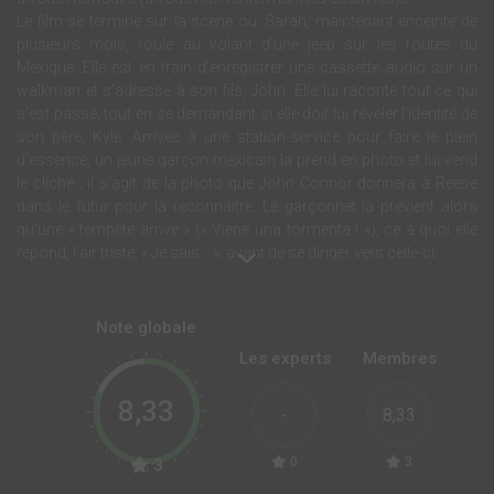
Le film se termine sur la scène où, Sarah, maintenant enceinte de
plusieurs mois, roule au volant d'une jeep sur les routes du
Mexique. Elle est en train d'enregistrer une cassette audio sur un
walkman et s'adresse à son fils, John. Elle lui raconte tout ce qui
s'est passé, tout en se demandant si elle doit lui révéler l'identité de
son père, Kyle. Arrivée à une station-service pour faire le plein
d'essence, un jeune garçon mexicain la prend en photo et lui vend
le cliché ; il s'agit de la photo que John Connor donnera à Reese
dans le futur pour la reconnaitre. Le garçonnet la prévient alors
qu'une « tempête arrive » (« Viene una tormenta ! »), ce à quoi elle
répond, l'air triste, « Je sais... », avant de se diriger vers celle-ci.
Note globale
Les experts
Membres
8,33
-
8,33
0
3
3