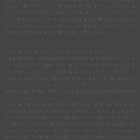
docteur Silberman, écoute l'histoire futuriste de Kyle, et en conclut
que ce dernier est fou. Restant dormir au commissariat pour la
nuit, Sarah se réveille en sursaut du canapé ou elle s'était assoupie
: le Terminator, ayant retrouvé sa trace, attaque le commissariat et
massacre la trentaine de policiers qui s'y trouvent.
Endosquelette du Terminator T-800 muni d'une arme
Sarah et Reese s'échappent de justesse et, après avoir abandonné
leur voiture, se réfugient sous un pont proche de la route, et, le
matin venu, partent se cacher dans un motel, le Tiki Motel. Là,
Reese avoue à Sarah ses sentiments qui lui ont fait se porter
volontaire pour cette mission de protection à travers le temps, et
les deux fugitifs font l'amour. On suppose donc que Kyle Reese est
le père de John Connor.
Bien que cachés, le Terminator retrouve pourtant leur trace : se
faisant passer pour la mère de Sarah (qu'il vient de tuer chez elle
peu avant que Sarah ne l’appelle depuis le téléphone du motel), il
modifie sa voix pour celle de la mère de Sarah et la persuade de lui
donner son numéro de téléphone. Sitôt la communication
terminée, le Terminator rappelle l’hôtel et obtient son adresse.