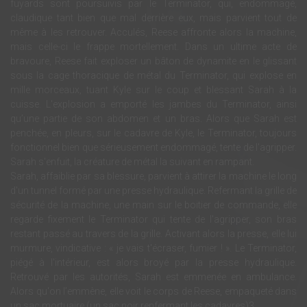
fuyards sont poursuivis par le Terminator, qui, endommagé,
claudique tant bien que mal derrière eux, mais parvient tout de
même à les retrouver. Acculés, Reese affronte alors la machine,
mais celle-ci le frappe mortellement. Dans un ultime acte de
bravoure, Reese fait exploser un bâton de dynamite en le glissant
sous la cage thoracique de métal du Terminator, qui explose en
mille morceaux, tuant Kyle sur le coup et blessant Sarah à la
cuisse. L'explosion a emporté les jambes du Terminator, ainsi
qu’une partie de son abdomen et un bras. Alors que Sarah est
penchée, en pleurs, sur le cadavre de Kyle, le Terminator, toujours
fonctionnel bien que sérieusement endommagé, tente de l'agripper.
Sarah s'enfuit, la créature de métal la suivant en rampant.
Sarah, affaiblie par sa blessure, parvient à attirer la machine le long
d'un tunnel formé par une presse hydraulique. Refermant la grille de
sécurité de la machine, une main sur le boitier de commande, elle
regarde fixement le Terminator qui tente de l'agripper, son bras
restant passé au travers de la grille. Activant alors la presse, elle lui
murmure, vindicative : « je vais t'écraser, fumier ! ». Le Terminator,
piégé à l'intérieur, est alors broyé par la presse hydraulique.
Retrouvé par les autorités, Sarah est emmenée en ambulance.
Alors qu'on l’emmène, elle voit le corps de Reese, empaqueté dans
un sac mortuaire (un sac noir renfermant les cadavres)3.