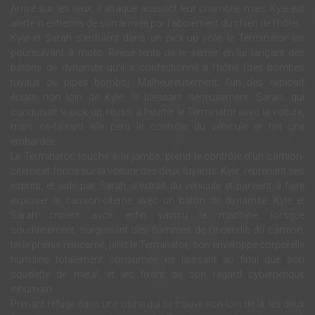
Arrivé sur les lieux, il attaque aussitôt leur chambre, mais Kyle est
alerté in extremis de son arrivée par l'aboiement du chien de l’hôtel.
Kyle et Sarah s'enfuient dans un pick-up volé, le Terminator les
poursuivant à moto. Reese tente de le semer en lui lançant des
bâtons de dynamite qu'il a confectionné à l’hôtel (des bombes
tuyaux ou pipes bombs). Malheureusement, l'un des explosif
éclate non loin de Kyle, le blessant sérieusement. Sarah, qui
conduisait le pick-up, réussi à heurter le Terminator avec la voiture,
mais ce-faisant elle perd le contrôle du véhicule et fait une
embardée.
Le Terminator, touché à la jambe, prend le contrôle d'un camion-
citerne et fonce sur la voiture des deux fuyards. Kyle, reprenant ses
esprits, et aidé par Sarah, s'extrait du véhicule et parvient à faire
exploser le camion-citerne avec un bâton de dynamite. Kyle et
Sarah croient avoir enfin vaincu la machine, lorsque
soudainement, surgissant des flammes de l'incendie du camion,
tel le phénix réincarné, jaillit le Terminator, son enveloppe corporelle
humaine totalement consumée, ne laissant au final que son
squelette de métal, et les fixant de son regard cybernétique
inhumain.
Prenant refuge dans une usine qui se trouve non loin de là, les deux