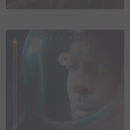
You saison 2
4