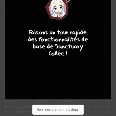
discothèque de Los Angeles, le Tech Noir. Sarah, alors en virée en
ville un vendredi soir, est venue s'y réfugier, se sentant menacée et
appelle la police. Peu après, le Terminator arrive sur les lieux et tente
de tuer Sarah. Il se heurte alors à Reese, qui parvient in extremis à la
8
7
8
7
sauver. À la suite d'une fusillade intense, Reese parvient à blesser le
Terminator, l'immobilisant pour quelques instants. Il en profite pour
s'enfuir au dehors avec Sarah.
Visage en cire d'Arnold Schwarzenegger mettant en scène le
Terminator T-800 au musée de Madame Tussauds à Londres
Après une course-poursuite haletante avec le Terminator, Kyle et
Sarah s'enfuient en voiture et se mettent à l'abri dans un parking
souterrain. C'est alors que Reese lui explique que, dans le futur d’où
il vient, un système informatique doté d'une d'intelligence artificielle
(« le réseau des ordinateurs de défense ») fait la guerre à
l'humanité, visant à éradiquer la race humaine, afin d'assurer la
suprématie des machines (« ...pour montrer leur science, une
nouvelle forme d'Intelligence, qui ne pouvait tolérer l'existence d'une
décision humaine. Et notre sort a été scellé en une micro-seconde :
Non merci je connais déjà !
extermination ! »). Il lui explique que le Terminator est une créature