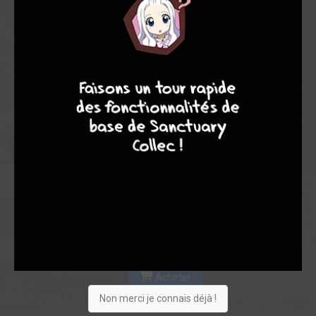
Les experts
Membres
5,25
7,50
5,00
7
9
8
9
2
1
3
19
0
0
3
1676
Collection
Envie
Critique
★
★
★
★
★
★
★
★
★
★
Acheter
Non merci je connais déjà !