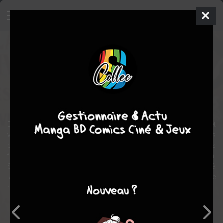
Autant en emporte le vent
Film
États-unis
1939
238 min.
Sam WOOD
Evelyn KEYES
,
Thomas MITCHELL
,
Vivien LEIGH
drame
romance
guerre
En Georgie, en 1861, Scarlett O'Hara est une jeune femme fière et
volontaire de la haute société sudiste. Courtisée par tous les bons
partis du pays, elle n'a d'yeux que pour Ashley Wilkes malgré ses
fiançailles avec sa douce et timide cousine, Melanie Hamilton.
Scarlett est pourtant bien décidée à le faire changer d'avis, mais à
la réception des Douze Chênes c'est du cynique Rhett Butler qu'elle
retient l'attention...
Note globale