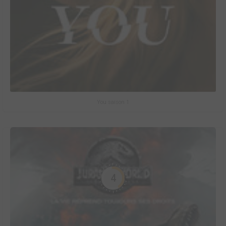
You saison 1
4