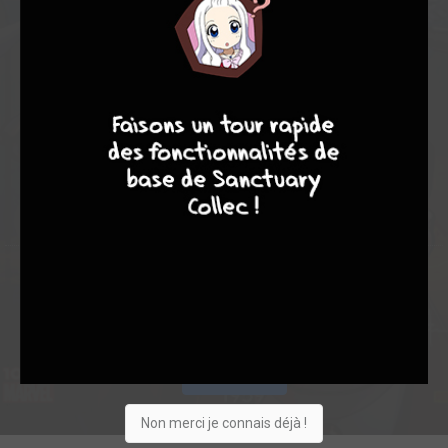
7,00
-
7,00
9
8
9
8
0
3
3
63
0
1
6
1747
Collection
Envie
Critique
★
★
★
★
★
★
★
★
★
★
Acheter
Non merci je connais déjà !