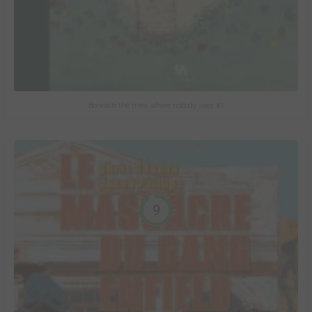
Beneath the trees where nobody sees #1
9