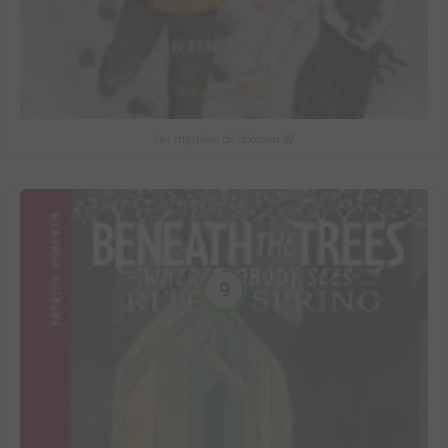
Les mystères de Hobtown #2
9