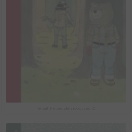
Beneath the trees where nobody sees #2