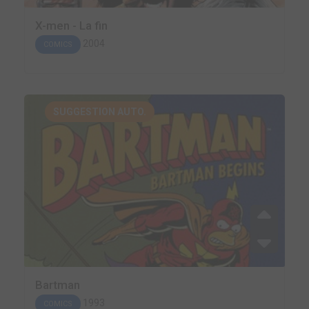
X-men - La fin
2004
COMICS
SUGGESTION AUTO.
Bartman
1993
COMICS