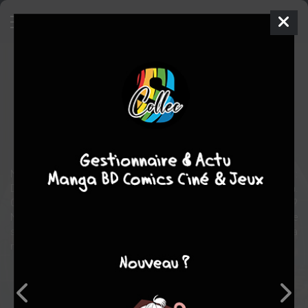
Avengers 1959
Comics
2012
Howard CHAYKIN
Howard
CHAYKIN
1
tomes
COMPLÈTE
Comics / Super Heros
Nous vous présentons pour la première fois les Vengeurs :
Dominic Fortune, Dents de Sabre, Kraven le Chasseur et Namora.
Cette équipe ne ressemble en rien à celle que vous connaissez ?
Normal ! Nous sommes en 1959, et Nick Fury a réuni un groupe
spécial pour chasser les super-criminels nazis, et ce bien avant la
naissance de la première équipe "officielle".
Note globale
Les experts
Membres