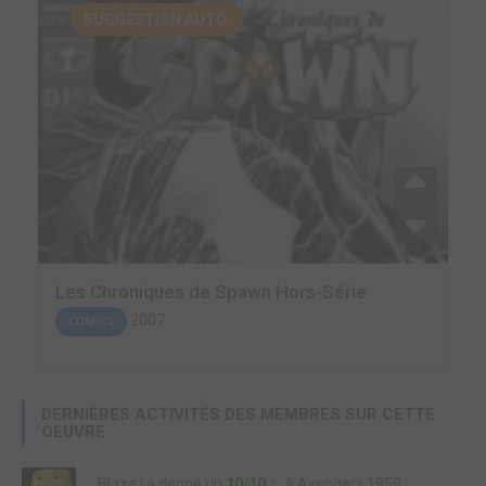
SUGGESTION AUTO.
Les Chroniques de Spawn Hors-Série
2007
COMICS
DERNIÈRES ACTIVITÉS DES MEMBRES SUR CETTE
OEUVRE
Blaze j
a donné un
10/10
à
Avengers 1959