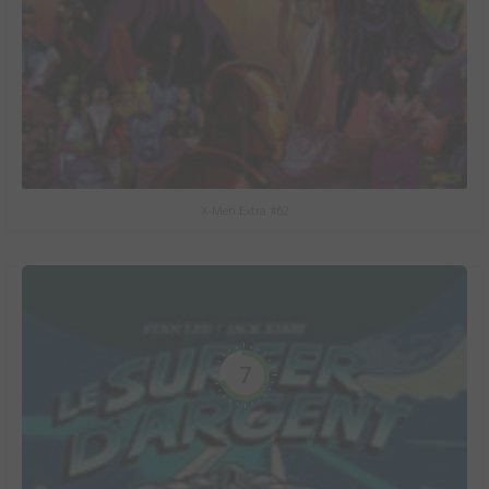
X-Men Extra #62
7