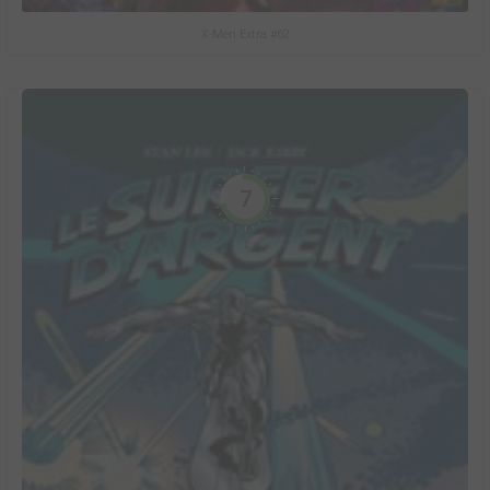
X-Men Extra #62
7