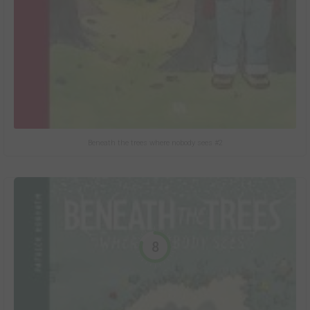
Beneath the trees where nobody sees #2
8