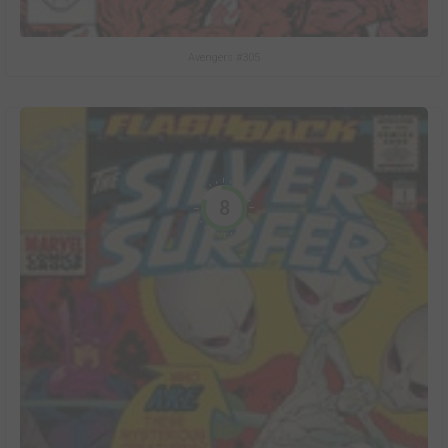
Avengers #305
8