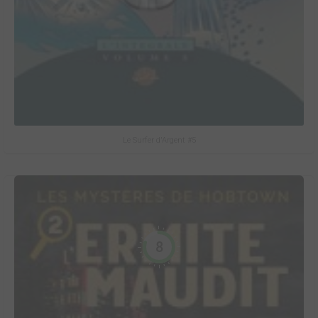
Le Surfer d'Argent #5
8