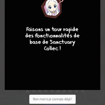
Note globale
Les experts
Membres
7
8
8
10
9,80
8,00
10,00
2
1
3
61
0
4
4
1795
Collection
Envie
Critique
★
★
★
★
★
★
★
★
★
★
Non merci je connais déjà !
Acheter