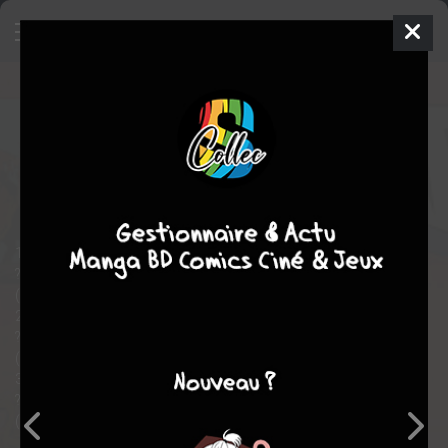
Ka-Zar
Comics
1970
Andy KUBERT
Steve GERBER
21
tomes
COMPLÈTE
Comics / Super Heros
1/ Ka-Zar - Sentence de mort (18 pages)
? Ka-Zar (3°) #14 (1) (05/82) Daliva Means Forever !
(Bruce Jones / Brent Anderson / Armando Gil)
2/ [Deuxième partie] (21 pages)
? Ka-Zar (3°) #15 (1) (06/82) A Lovely Day For An Execution !
(Bruce Jones / Brent Anderson, Armando Gil / Armando Gil)
3/ Ka-Zar - Le jeu (25 pages)
? Ka-Zar (3°) #16 (1) (07/82) It Creeps !
(Bruce Jones / Ron Frenz / Armando Gil)