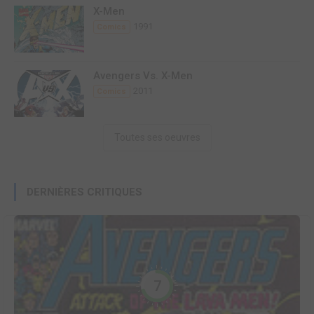
X-Men
1991
Comics
Avengers Vs. X-Men
2011
Comics
Toutes ses oeuvres
DERNIÈRES CRITIQUES
7