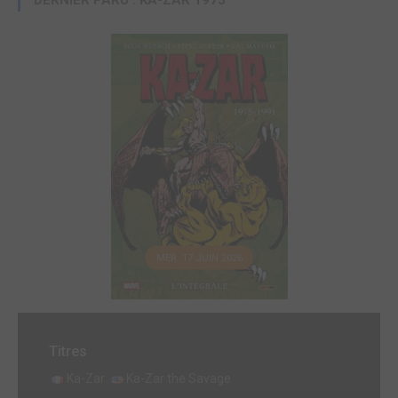
DERNIER PARU : KA-ZAR 1975
MER. 17 JUIN 2026
Titres
Ka-Zar
Ka-Zar the Savage