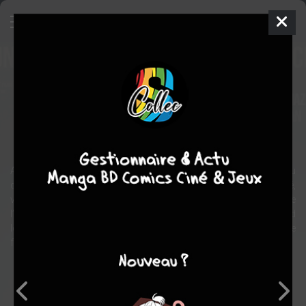
My Sweet Pepper Land
Film
France
2013
94 min.
Hiner SALEEM
Véronique WüTHRICH
,
Tarik AKREYî
,
Feyyaz DUMAN
drame
Au carrefour de l’Iran, l’Irak et la Turquie, dans un village perdu, lieu
de tous les trafics, Baran, officier de police fraîchement débarqué,
va tenter de faire respecter la loi. Cet ancien combattant de
l’indépendance kurde doit désormais lutter contre Aziz Aga, caïd
local. Il fait la rencontre de Govend, l’institutrice du village, jeune
femme aussi belle qu’insoumise...
Note globale
Les experts
Membres