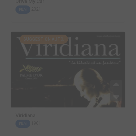
Drive My Car
2021
FILM
SUGGESTION AUTO.
Viridiana
1961
FILM