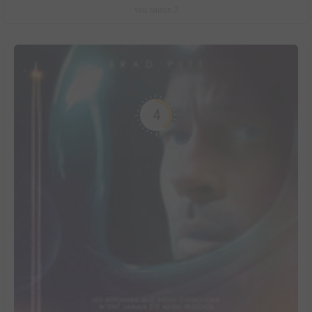
You saison 2
4