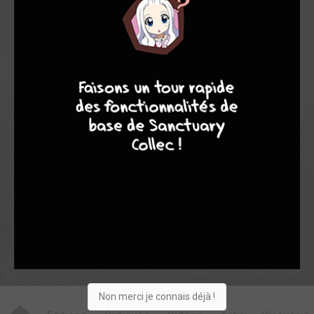
-
-
0
0
4
7
8
7
0
0
0
0
3
7892
Collection
Envie
Critique
★
★
★
★
★
★
★
★
★
★
Acheter
Non merci je connais déjà !