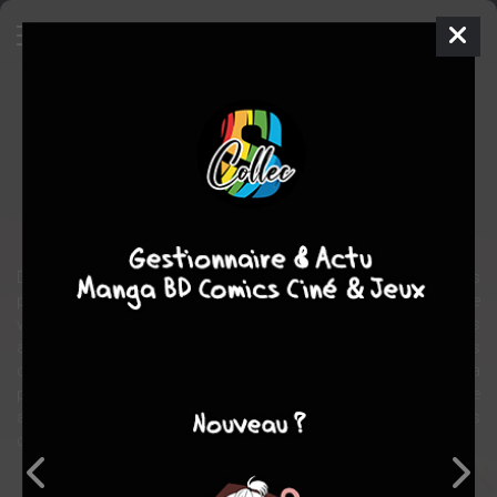
La Légende de Manolo
Film
États-unis
2014
95 min.
Jorge r. GUTIERREZ
Kate DEL CASTILLO
,
Cheech MARIN
,
Ice CUBE
comédie
aventure
animation
Depuis la nuit des temps, au fin fond du Mexique, les esprits
passent d’un monde à l’autre le jour de la Fête des Morts. Dans le
village de San Angel, Manolo, un jeune rêveur tiraillé entre les
attentes de sa famille et celles de son cœur, est mis au défi par les
dieux. Afin de conquérir le cœur de sa bien-aimée Maria, il devra
partir au-delà des mondes et affronter ses plus grandes peurs. Une
aventure épique qui déterminera non seulement son sort, mais
celui de tous ceux qui l’entourent.