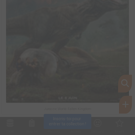
Jurassic World: Fallen Kingdom
Inscris-toi pour 
entrer ta collection !
Collec
Shop. list
Planning
Animes
Découvrir
Envies