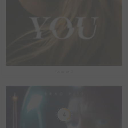
You saison 2
4