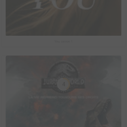
You saison 1
4