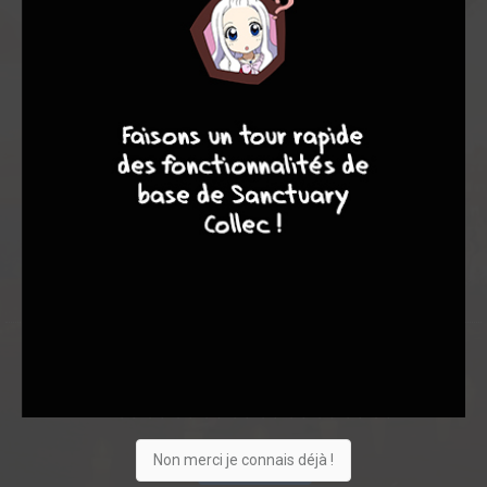
Note globale
Les experts
Membres
8
8
10
4
8,50
8,50
8,50
2
2
4
10
0
1
4
2533
Collection
Envie
Critique
★
★
★
★
★
★
★
★
★
★
Non merci je connais déjà !
Acheter