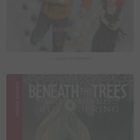
Les mystères de Hobtown #2
9