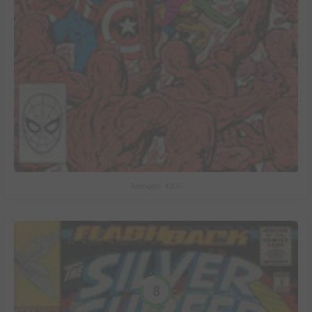
Avengers #305
8