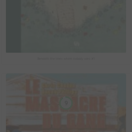
Beneath the trees where nobody sees #1
9