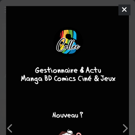
Top 10 - The Forty-Niners
Comics
2006
Gene HA
Alan MOORE
1
tomes
COMPLÈTE
Comics / Super Heros
Avant Top, 10, il y avait les Forty-Niners.
Note globale
Les experts
Membres
9,00
-
9,00
0
4
4