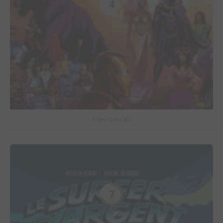
4
X-Men Extra #62
7