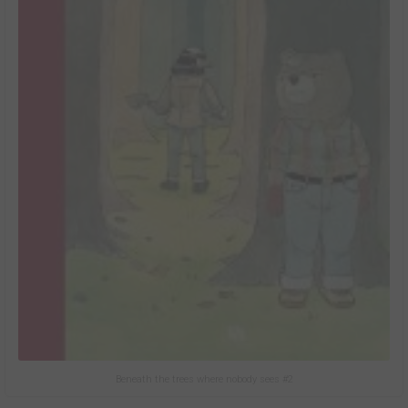
Beneath the trees where nobody sees #2