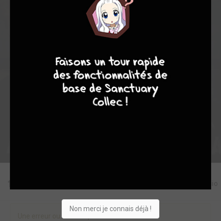
74
0
0
3
1549
4
7
8
7
Collection
Envie
Critique
★
★
★
★
★
★
★
★
★
★
Acheter
Editions
Critiques
Videos
Actu
Discussio
Non merci je connais déjà !
Une erreur ou un manque sur cette fiche ?