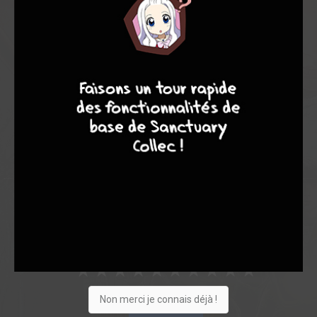
Les experts
Membres
8,13
7,00
8,50
9
8
9
8
5
4
9
1
0
0
2
16
6628
Vous suivez
Collection
Envie
Critique
★
★
★
★
★
★
★
★
★
★
Non merci je connais déjà !
Acheter