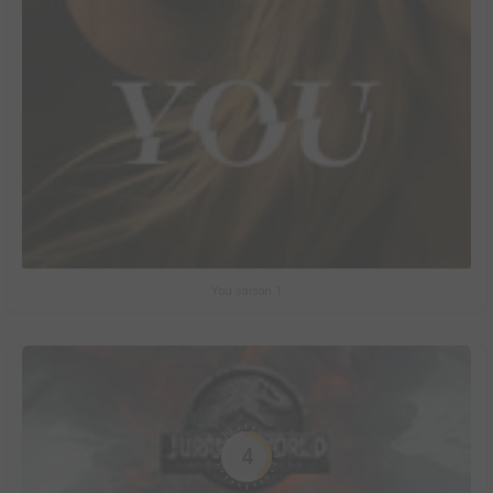
You saison 1
4