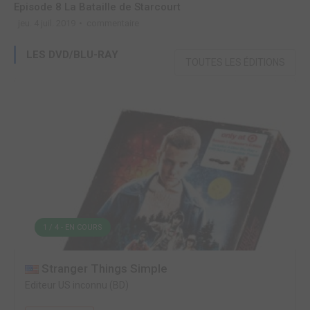
Episode 8 La Bataille de Starcourt
E
jeu. 4 juil. 2019
commentaire
j
LES DVD/BLU-RAY
TOUTES LES ÉDITIONS
1 / 4 - EN COURS
Stranger Things Simple
Editeur US inconnu (BD)