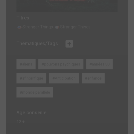
Titres
Stranger Things
Stranger Things
Thématiques/Tags
#aliens
#pouvoirs psychiques
#années 80
#sf horrifique
#Anticipation
#enfance
#monde parallèle
Age conseillé
12 +