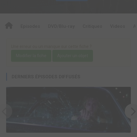
Episodes
DVD/Blu-ray
Critiques
Videos
A
Une erreur ou un manque sur cette fiche ?
Modifier la fiche
Ajouter un objet
DERNIERS ÉPISODES DIFFUSÉS