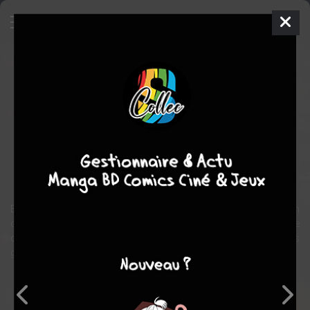
Stranger Things
Série TV
2016
4 saisons, 34 épisodes
EN COURS
Suspense
action
fantastique
science fiction
horreur
En 1983, à Hawkins dans l'Indiana, Will Byers disparaît de son
domicile. Ses amis se lancent alors dans une recherche semée
d'embûches pour le retrouver. Pendant leur quête de réponses, les
garçons rencontrent une étrange jeune fille en fuite.
Note globale