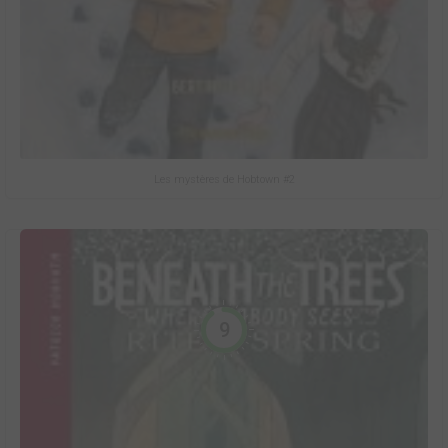
Les mystères de Hobtown #2
9