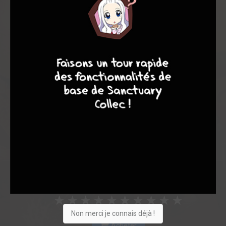
Note globale
Les experts
Membres
4
7
8
7
10,00
-
10,00
0
1
1
7
0
2
0
4912
Collection
Envie
Critique
★
★
★
★
★
★
★
★
★
★
Non merci je connais déjà !
Acheter