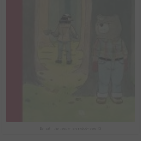
Beneath the trees where nobody sees #2