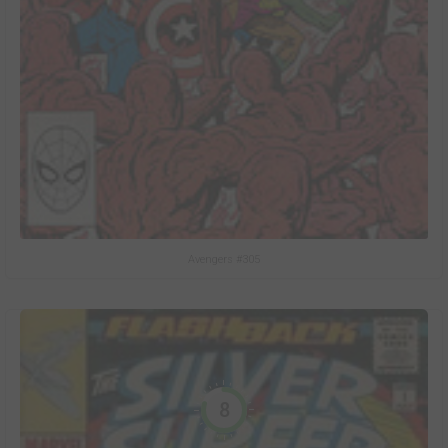
Avengers #305
8