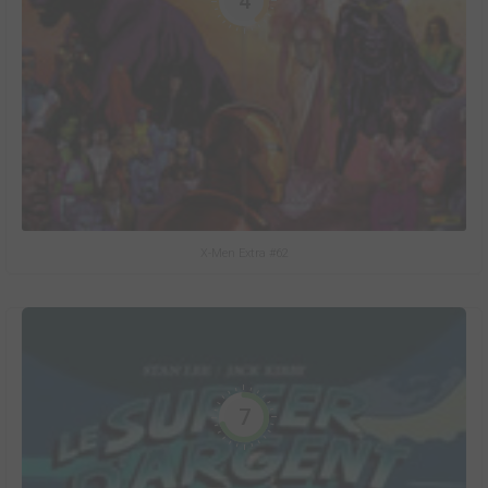
4
X-Men Extra #62
7