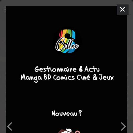
Witchblade - Serment de Sang
Comics
2004
Stéphane ROUX
Jean-marc
LOFFICIER
fantastique
New York, de nos jours. Des sans-abris contractent une maladie
mortelle après avoir goûté aux restes d'un restaurant français
chic, servis à la soupe populaire. Le lieutenant Sara Pezzini enquête
et découvre que la respectable enseigne sert de façade aux
agissements diaboliques d'un groupe alliant science et sorcellerie
à des fins peu avouables. Phenix la justicière et l'ensorcelante
Sibilla suivent la même piste. Toutes trois vont devoir unir leurs
forces dans l'espoir de contrer une menace dont l'origine est
enracinée dans la France médiévale...