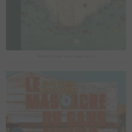
Beneath the trees where nobody sees #1
9