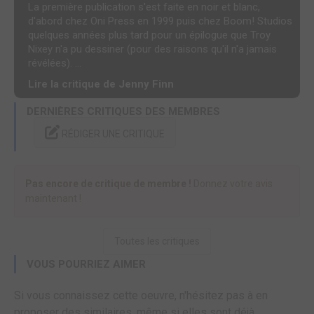
La première publication s'est faite en noir et blanc,
d'abord chez Oni Press en 1999 puis chez Boom! Studios
quelques années plus tard pour un épilogue que Troy
Nixey n'a pu dessiner (pour des raisons qu'il n'a jamais
révélées). ...
Lire la critique de Jenny Finn
DERNIÈRES CRITIQUES DES MEMBRES
RÉDIGER UNE CRITIQUE
Pas encore de critique de membre !
Donnez votre avis
maintenant !
Toutes les critiques
VOUS POURRIEZ AIMER
Si vous connaissez cette oeuvre, n'hésitez pas à en
proposer des similaires, même si elles sont déjà