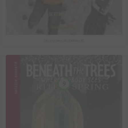
Les mystères de Hobtown #2
9