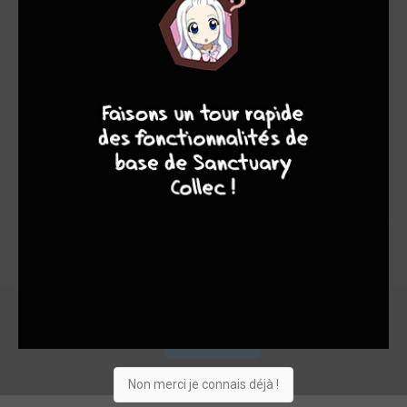
7,68
7,00
7,75
8
9
8
7
1
4
5
27
0
0
0
3044
Collection
Envie
Critique
★
★
★
★
★
★
★
★
★
★
Acheter
Non merci je connais déjà !