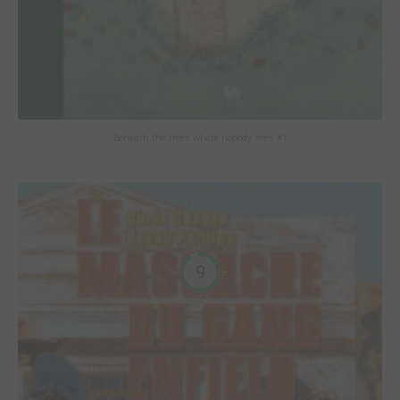
Beneath the trees where nobody sees #1
9