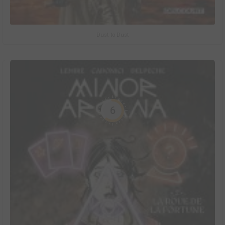
Dust to Dust
6