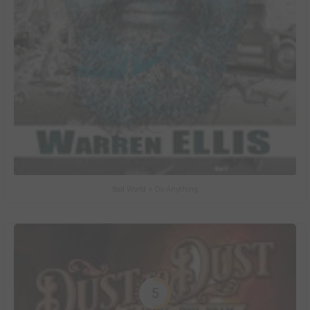
Bad World + Do Anything
5