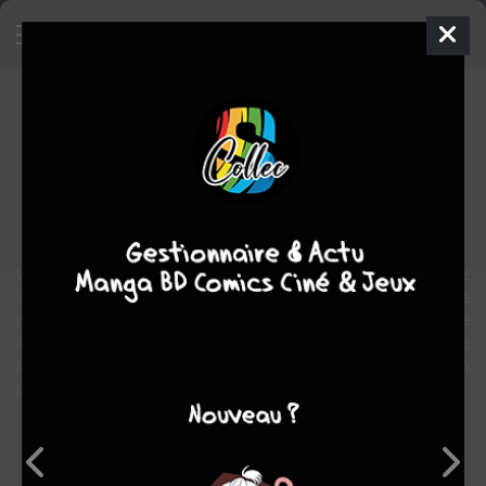
Jenny Finn
Comics
2017
Troy NIXEY
Mike MIGNOLA
4
tomes
COMPLÈTE
thriller
horreur
Une enfant rôde dans les sordides bas-fonds d’une cité
victorienne… Pour la protéger des dangers qui la guettent, Jo décide
de la suivre. Erreur fatale. Car sur le passage de Jenny, l’horreur se
déchaîne : les hommes qu’elle touche se retrouvent couverts de
tentacules avant de mourir dans des souffrances atroces… Jo
parviendra-t-il à la sauver de son horrible destin ?
Note globale
Les experts
Membres