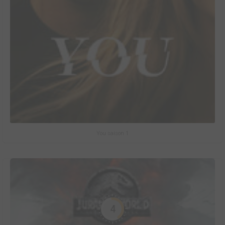
You saison 1
4