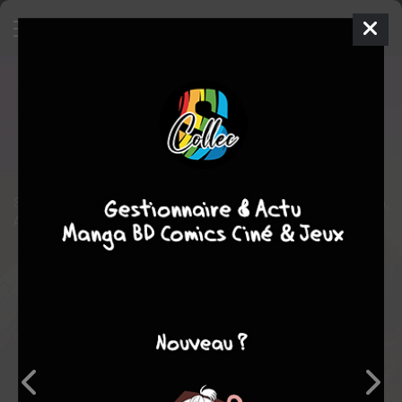
Wonder Woman 1984
Film
États-unis
2020
151 min.
fantastique
aventure
action
Suite des aventures de Diana Prince, alias Wonder Woman,
Amazone devenue une super-héroïne dans notre monde.
Note globale
Les experts
Membres
5,40
-
5,40
0
5
5