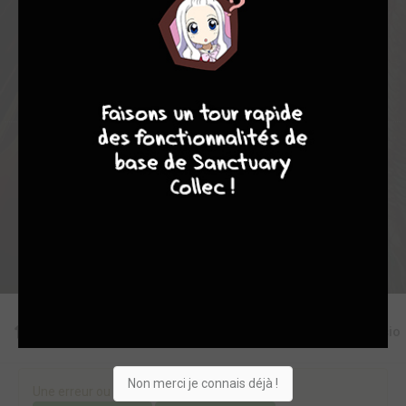
26
0
1
1
1296
8
7
8
7
Collection
Envie
Critique
★
★
★
★
★
★
★
★
★
★
Acheter
Editions
Critiques
Videos
Actu
Discussio
Non merci je connais déjà !
Une erreur ou un manque sur cette fiche ?