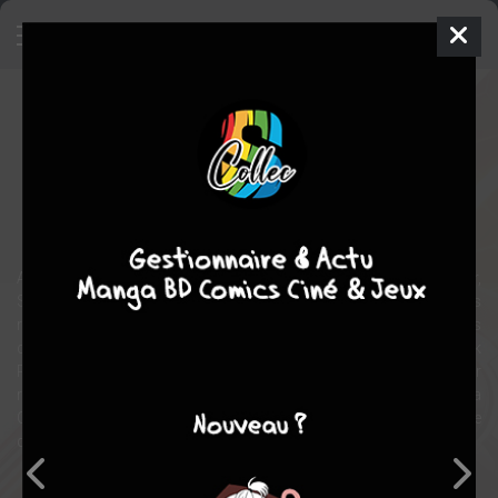
Ant-Man et la Guêpe
Film
États-unis
2018
120 min.
Peyton REED
Judy GREER
,
T.i.
,
Michelle PFEIFFER
science fiction
aventure
action
Après les événements survenus dans Captain America : Civil War,
Scott Lang a bien du mal à concilier sa vie de super-héros et ses
responsabilités de père. Mais ses réflexions sur les conséquences
de ses choix tournent court lorsque Hope van Dyne et le Dr Hank
Pym lui confient une nouvelle mission urgente… Scott va devoir
renfiler son costume et apprendre à se battre aux côtés de La
Guêpe afin de faire la lumière sur des secrets enfouis de longue
date…