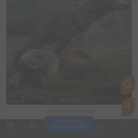
Jurassic World: Fallen Kingdom
Inscris-toi pour 
entrer ta collection !
Collec
Shop. list
Planning
Animes
Découvrir
Envies