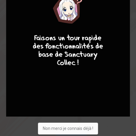
Note globale
Les experts
Membres
7
9
8
9
6,79
5,50
6,93
2
14
16
63
0
1
0
530
Collection
Envie
Critique
★
★
★
★
★
★
★
★
★
★
Non merci je connais déjà !
Acheter