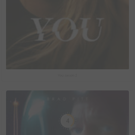
You saison 2
4