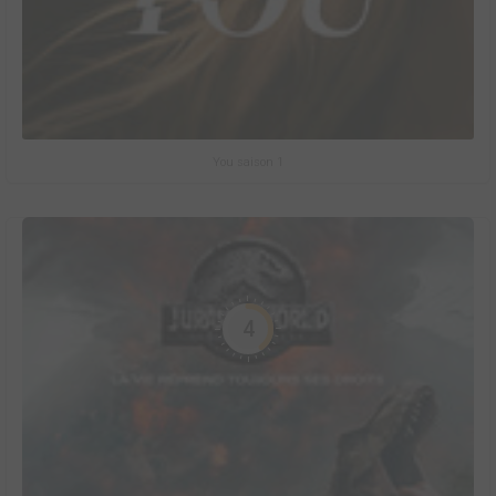
You saison 1
4