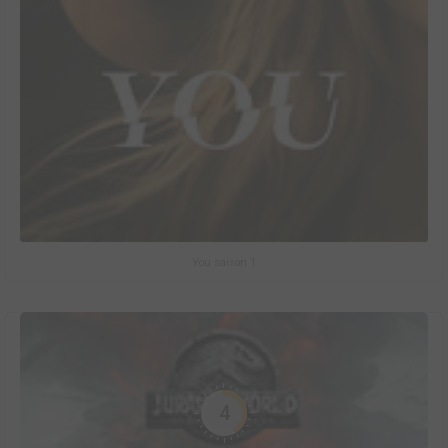
You saison 1
4