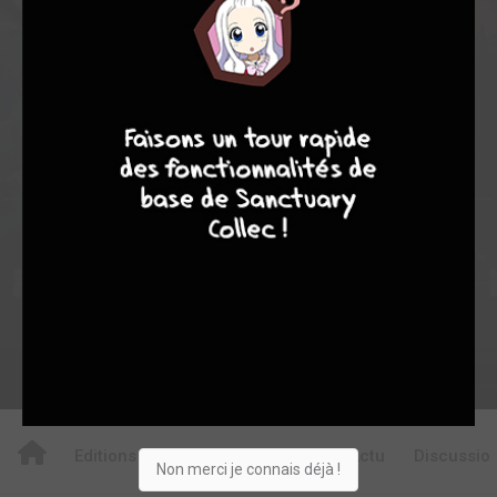
0
0
0
9
8
9
8
1
0
0
0
5979
Collection
Envie
Critique
★
★
★
★
★
★
★
★
★
★
Acheter
Editions
Critiques
Videos
Actu
Discussio
Non merci je connais déjà !