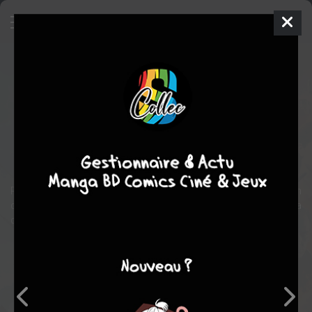
Robin des Bois
Film
États-unis
2018
116 min.
Otto BATHURST
Cornelius BOOTH
,
Paul ANDERSON (XVIII)
,
Tim
MINCHIN
aventure
action
Robin de Loxley, combattant aguerri revenu des croisades, et un
chef maure prennent la tête d’une audacieuse révolte contre la
corruption des institutions.
Note globale
Les experts
Membres
-
-