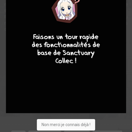
minute. Sa rubrique connaît un vif succès, une popularité à laquelle
il n'aurait jamais cru.
Regagnant confiance en lui, il fait la connaissance d'une veuve du
nom de Wavey qui s'agrippe fermement au passé et aux souvenirs
8
7
8
7
de son regretté mari, tout comme lui avec ceux de Petal.
Note globale
Les experts
Membres
-
-
0
0
0
1
0
0
0
6872
Non merci je connais déjà !