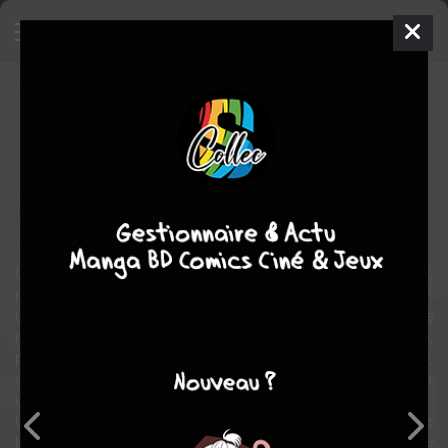
The Shipping News
Film
États-unis
2001
112 min.
Lasse
HALLSTRöM
Julianne MOORE
,
Kevin SPACEY
,
Gordon
PINSENT
drame
Quoyle, un imprimeur, a passé une enfance difficile à New York,
maltraité par son père. Il vit marié depuis six ans avec Petal Bear,
une femme infidèle qui lui a donné une jolie fille, Bunny. Son épouse
meurt dans un accident de voiture. La tante de Quoyle, Agnis,
propose alors à son neveu et à Bunny de venir vivre à Terre Neuve,
sur la terre de leurs ancêtres. Cependant, la propriété perchée sur
une falaise rocheuse est inhabitable durant l'hiver.
Quoyle réussit à se trouver un emploi de journaliste dans la gazette
locale, à la rubrique des faits divers et des nouvelles de dernière