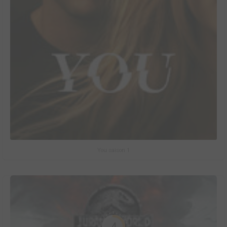
You saison 1
4