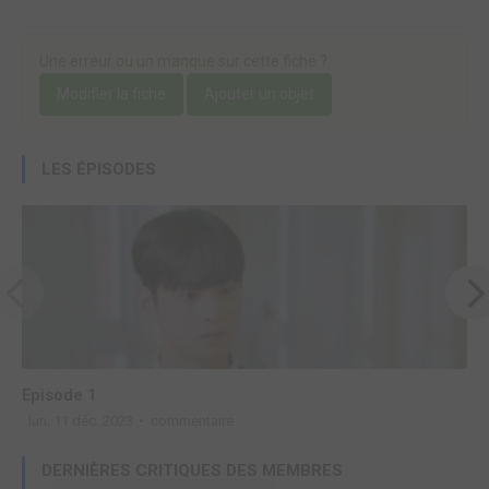
Une erreur ou un manque sur cette fiche ?
Modifier la fiche
Ajouter un objet
LES ÉPISODES
Episode 1
E
lun. 11 déc. 2023
commentaire
l
DERNIÈRES CRITIQUES DES MEMBRES