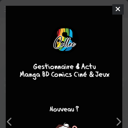
True Beauty (drama)
Série TV
2020
Sang-hyub KIM
Ho-san PARK
,
Yoo-na PARK
,
In-yeop HWANG
1 saison, 16
épisodes
TERMINÉE
comédie
romance
Une adolescente complexée passe maître dans l'art du maquillage
et devient la coqueluche de son nouveau lycée. Mais peut-elle
sauver les apparences indéfiniment ?
Note globale
Les experts
Membres