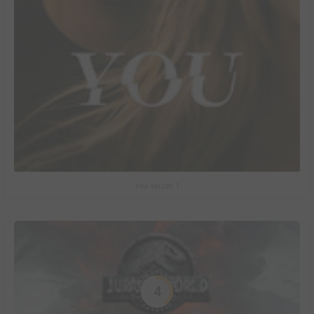
You saison 1
4