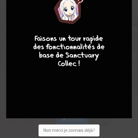
Les experts
Membres
8,00
-
8,00
9
8
9
8
0
7
7
81
0
8
2
1422
Collection
Envie
Critique
★
★
★
★
★
★
★
★
★
★
Acheter
Non merci je connais déjà !