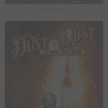
Bad World + Do Anything
5