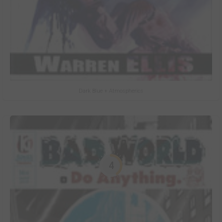
Dark Blue + Atmospherics
4