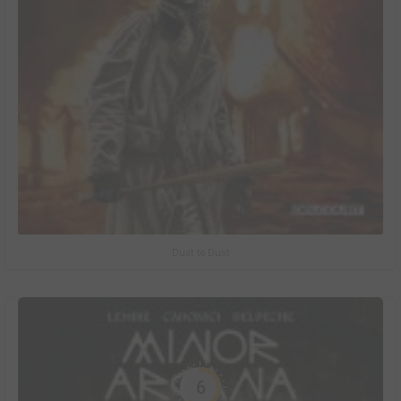
Dust to Dust
6