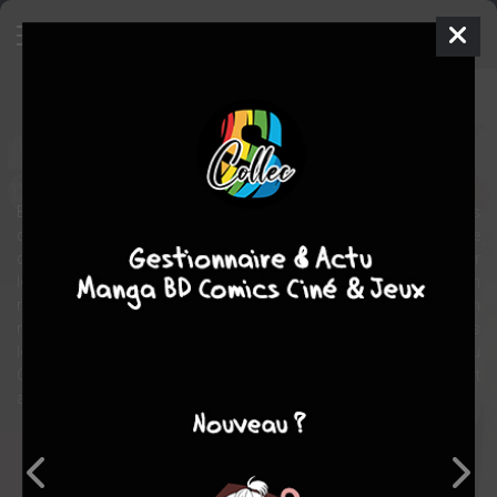
Le monde de Flashpoint
Comics
2021
(etats-unis) COLLECTIF
(etats-
unis) COLLECTIF
Bienvenue dans un monde où la guerre fait rage entre les Atlantes
du Roi Arthur et les Amazones de la Princesse Diana. Un monde
dans lequel Thomas Wayne protège Gotham, une ville rongée par
le vice et le jeu, d'une poigne de fer sous le masque de Batman. Un
monde dans lequel un pirate nommé Deathstroke conduit son
navire, le Ravager, sur des surfaces submergées. Un monde dans
lequel les Grayson et Deadman sont les attractions principales du
Cirque Haly. Et un monde dans lequel, les Secret Seven sont
appelés à se rassembler. Bienvenue dans le monde de Flashpoint.
Note globale