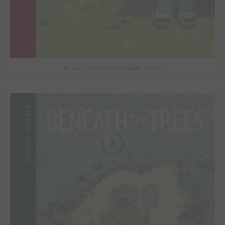
Beneath the trees where nobody sees #2
8