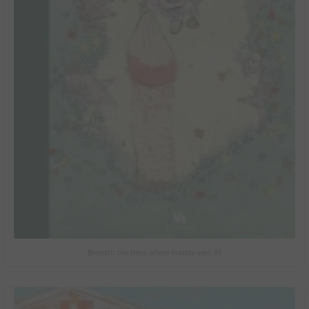
Beneath the trees where nobody sees #1