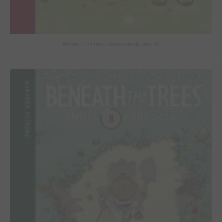
Beneath the trees where nobody sees #2
8