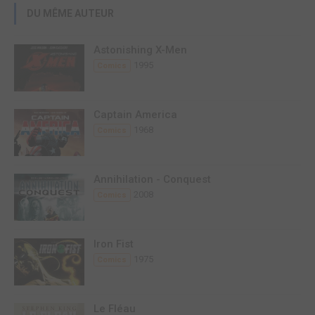
DU MÊME AUTEUR
Astonishing X-Men
1995
Comics
Captain America
1968
Comics
Annihilation - Conquest
2008
Comics
Iron Fist
1975
Comics
Le Fléau