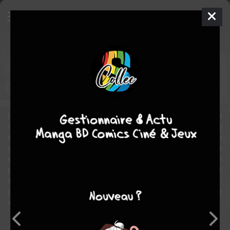
Swamp thing infinite
Comics
2022
Mike PERKINS
RAM V
Comics / Super Heros
Lors d'un voyage en Inde, le pays qui l'a vu naître, Levi Kamei s'est
mystérieusement vu lié à la Sève, devenant ainsi la nouvelle
incarnation de Swamp Thing. Incapable de contrôler son
effroyable transformation, Levi est propulsé sur la piste d'une
entité surnaturelle errant dans le désert de l'Arizona, laissant
plusieurs corps mutilés sur son passage. Pour contrer cet ennemi
impitoyable, il n'a guère d'autre choix que de partir en quête de son
passé et de son intime connexion avec la Sève pour découvrir sa
véritable nature, aussi horrible soit-elle.