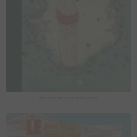
Beneath the trees where nobody sees #1