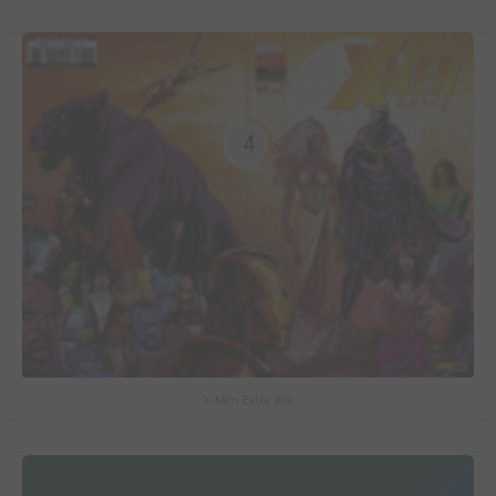
4
X-Men Extra #62