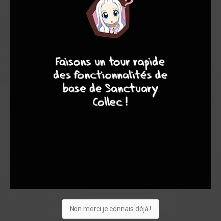
Note globale
Les experts
Membres
7,62
4
7
8
7
6,00
7,80
1
5
6
60
0
6
3
1829
Collection
Envie
Critique
★
★
★
★
★
★
★
★
★
★
Non merci je connais déjà !
Acheter