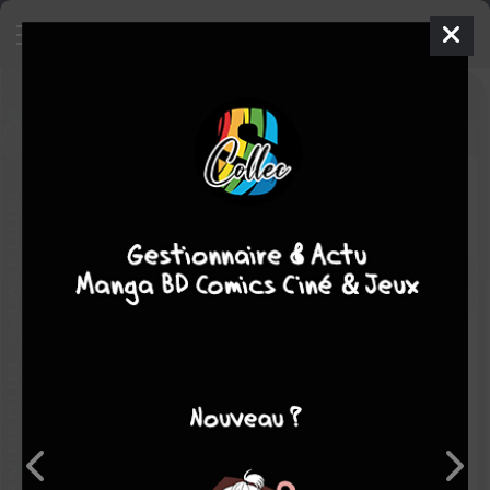
Le dernier duel
Film
2024
0 min.
Note globale
Les experts
Membres
-
-
0
0
0
1
0
0
0
7170