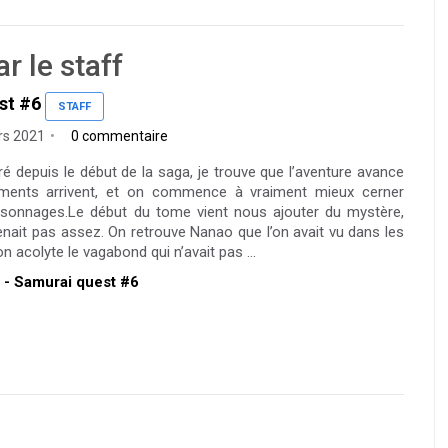
r le staff
st #6
STAFF
rs 2021
0 commentaire
 depuis le début de la saga, je trouve que l’aventure avance
sements arrivent, et on commence à vraiment mieux cerner
personnages.Le début du tome vient nous ajouter du mystère,
enait pas assez. On retrouve Nanao que l’on avait vu dans les
acolyte le vagabond qui n’avait pas ...
nt - Samurai quest #6