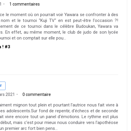
1
1 commentaires
nce le moment où on pourrait voir Yawara se confronter à des
nom et le tournoi "Kuji TV" en est peut-être l'occasion ?!
oulement de ce tournoi dans le célèbre Budoukan, Yawara va
eurs. En effet, au même moment, le club de judo de son lycée
urnoi et on comptait sur elle pou...
a ! #3
F
ars 2021
0 commentaire
iment mignon tout plein et pourtant l'autrice nous fait vivre à
es adolescents.Sur fond de repentir, d'échecs et de seconde
t vivre encore tout un panel d'émotions. Le rythme est plus
au début, mais c'est pour mieux nous conduire vers l'apothéose
'un premier arc fort bien pens...