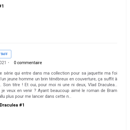
 #1
TAFF
2021
0 commentaire
e série qui entre dans ma collection pour sa jaquette ma foi
qu’un jeune homme un brin ténébreux en couverture, ça suffit à
 Son titre ! Et oui, pour moi ni une ni deux, Vlad Draculea…
 je veux en venir ? Ayant beaucoup aimé le roman de Bram
allu plus pour me lancer dans cette n...
d Draculea #1