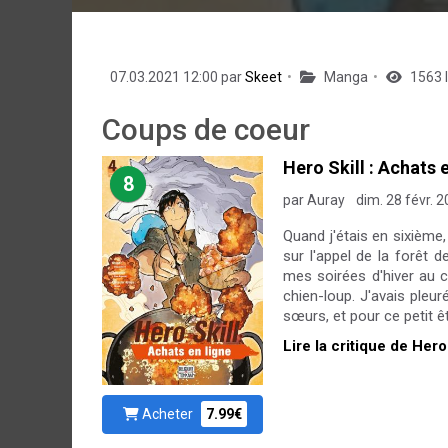
07.03.2021 12:00 par
Skeet
Manga
1563 
Coups de coeur
Hero Skill : Achats 
8
par Auray
dim. 28 févr. 
Quand j'étais en sixième
sur l'appel de la forêt 
mes soirées d'hiver au c
chien-loup. J'avais pleur
sœurs, et pour ce petit ê
Lire la critique de Hero
Acheter
7.99€