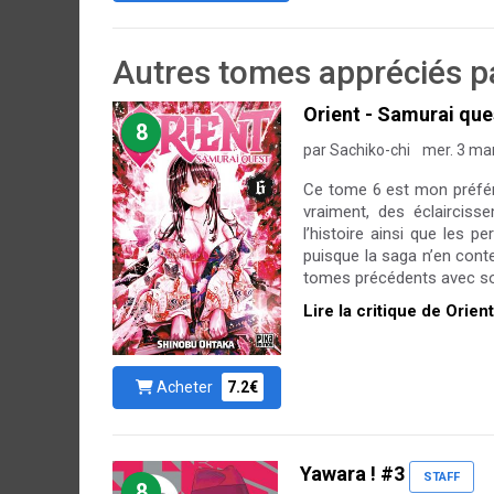
Autres tomes appréciés pa
Orient - Samurai que
8
par Sachiko-chi
mer. 3 ma
Ce tome 6 est mon préféré
vraiment, des éclaircis
l’histoire ainsi que les 
puisque la saga n’en cont
tomes précédents avec son 
Lire la critique de Orie
Acheter
7.2€
Yawara ! #3
STAFF
8