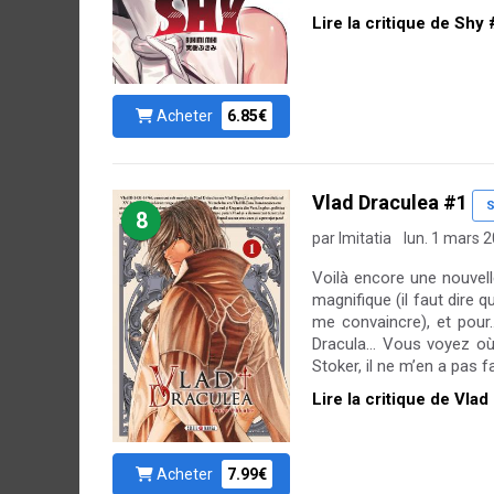
Lire la critique de Shy
Acheter
6.85€
Vlad Draculea #1
S
8
par Imitatia
lun. 1 mars 
Voilà encore une nouvell
magnifique (il faut dire 
me convaincre), et pour…
Dracula… Vous voyez où
Stoker, il ne m’en a pas f
Lire la critique de Vla
Acheter
7.99€