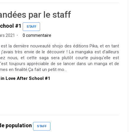
ndées par le staff
 School #1
STAFF
ars 2021
0 commentaire
ol est la dernière nouveauté shojo des éditions Pika, et en tant
j’avais très envie de le découvrir ! La mangaka est d’ailleurs
ez nous, et cette saga sera plutôt courte puisqu’elle est
’est toujours appréciable de se lancer dans un manga et de
s en finalité.Ça fait un petit mo...
ll in Love After School #1
 de population
STAFF