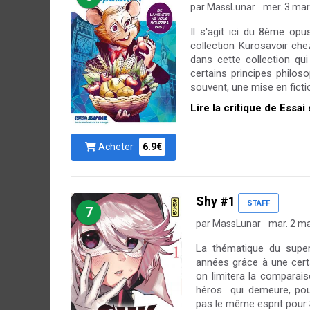
par MassLunar
mer. 3 mar
Il s'agit ici du 8ème opu
collection Kurosavoir che
dans cette collection qu
certains principes philos
souvent, une mise en fictio
Lire la critique de Essai
Acheter
6.9€
Shy #1
STAFF
7
par MassLunar
mar. 2 m
La thématique du super
années grâce à une cert
on limitera la comparais
héros qui demeure, pour
pas le même esprit pour 