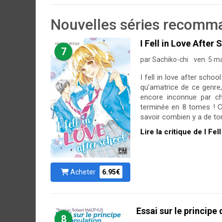
Nouvelles séries recomma
I Fell in Love After
7
par Sachiko-chi
ven. 5 m
I fell in love after scho
qu’amatrice de ce genre, 
encore inconnue par ch
terminée en 8 tomes ! C
savoir combien y a de tome
Lire la critique de I Fe
Acheter
6.95€
Essai sur le principe
8