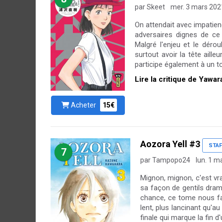
par Skeet
mer. 3 mars 202
On attendait avec impatie
adversaires dignes de ce 
Malgré l'enjeu et le dér
surtout avoir la tête aill
participe également à un to
Lire la critique de Yawar
Acheter
15€
Aozora Yell #3
STAF
7
par Tampopo24
lun. 1 m
Mignon, mignon, c'est vra
sa façon de gentils dram
chance, ce tome nous fai
lent, plus lancinant qu'
finale qui marque la fin d