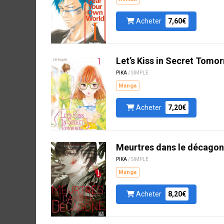
Acheter
7,60€
Let’s Kiss in Secret Tomo
PIKA
/ SIMPLE
Manga
Acheter
7,20€
Meurtres dans le décagon
PIKA
/ SIMPLE
Manga
Acheter
8,20€