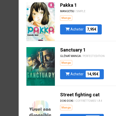
Pakka 1
MANGETSU
/ SIMPLE
Manga
Acheter
7,95€
Sanctuary 1
GLÉNAT MANGA
/ PERFECT EDITION
Manga
Acheter
14,95€
Street fighting cat
DOKI-DOKI
/ COFFRET TOMES 1 À 4
Manga