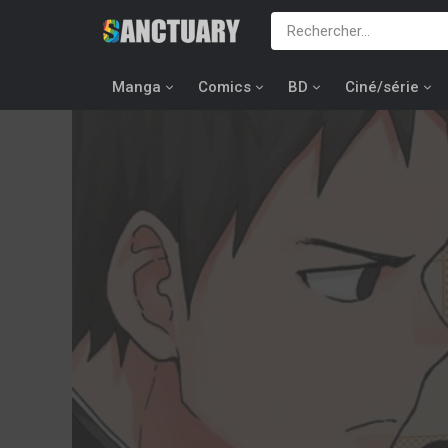
Manga
Comics
BD
Ciné/série