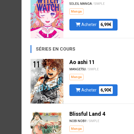
SOLEIL MANGA
/ SIMPLE
Manga
Acheter
6,99€
SÉRIES EN COURS
Ao ashi 11
MANGETSU
/ SIMPLE
Manga
Acheter
6,90€
Blissful Land 4
NOBI NOBI!
/ SIMPLE
Manga