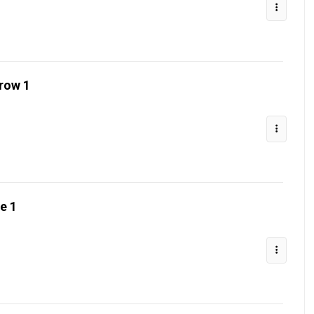
rrow 1
e 1