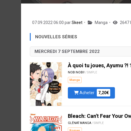
07.09.2022 06:00 par
Skeet
Manga
2647 
NOUVELLES SÉRIES
MERCREDI 7 SEPTEMBRE 2022
À quoi tu joues, Ayumu ?! 
NOBI NOBI!
/ SIMPLE
Manga
Acheter
7,20€
Bleach: Can't Fear Your O
GLÉNAT MANGA
/ SIMPLE
Roman