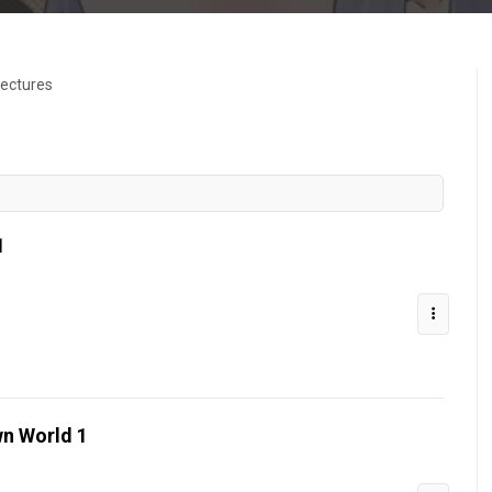
lectures
1
wn World 1