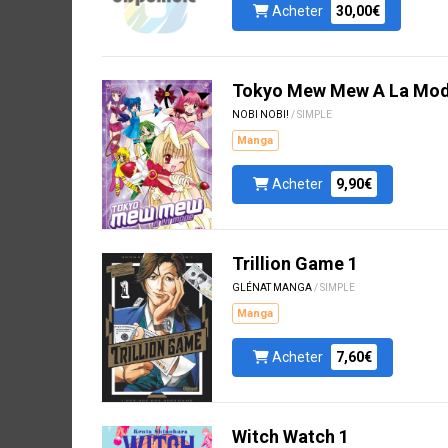
Acheter
30,00€
Tokyo Mew Mew A La Mo
NOBI NOBI!
/ SIMPLE
Manga
Acheter
9,90€
Trillion Game 1
GLÉNAT MANGA
/ SIMPLE
Manga
Acheter
7,60€
Witch Watch 1