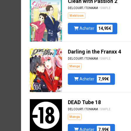
Clean with Passion 2
DELCOURT / TONKAM
/ SIMPLE
Webtoon
Acheter
14,95€
Darling in the Franxx 4
DELCOURT / TONKAM
/ SIMPLE
Manga
Acheter
7,99€
DEAD Tube 18
DELCOURT / TONKAM
/ SIMPLE
Manga
Acheter
7,99€