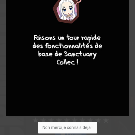
Les experts
Membres
8,25
6,67
8,78
7
9
8
9
3
23
26
58
0
5
8
9
598
Vous suivez
Collection
Envie
Critique
★
★
★
★
★
★
★
★
★
★
Non merci je connais déjà !