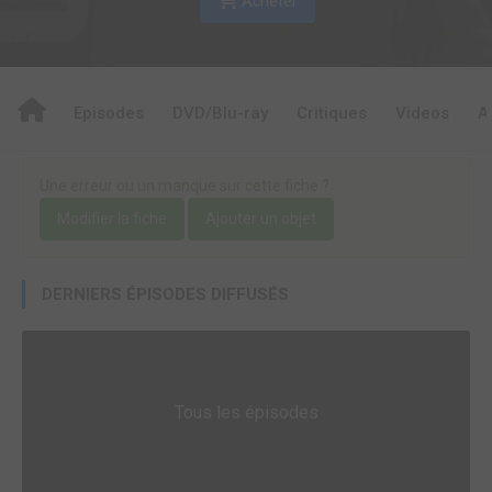
Acheter
Episodes
DVD/Blu-ray
Critiques
Videos
A
Une erreur ou un manque sur cette fiche ?
Modifier la fiche
Ajouter un objet
DERNIERS ÉPISODES DIFFUSÉS
Tous les épisodes