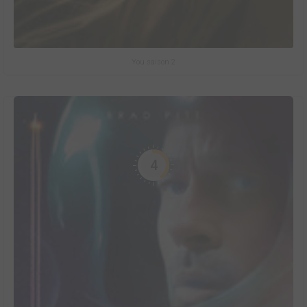
You saison 2
4