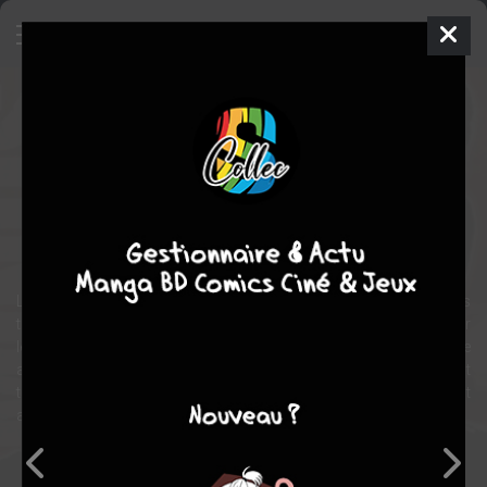
Esprits criminels
Série TV
2005
Jeff DAVIS
Shemar MOORE
,
Thomas GIBSON
,
Joe MANTEGNA
15 saisons, 324
épisodes
EN COURS
policier
thriller
drame
action
L'équipe des profilers étudie les comportements et les esprits
torturés des criminels les plus dangereux du pays, afin d'anticiper
les crimes d'un éventuel tueur. Chaque membre de cette unité d'élite
a sa personnalité, son histoire mais aussi sa spécialité. Ils sont
tous dépendants les uns des autres et les résultats dépendent
aussi de cette complémentarité.
Note globale