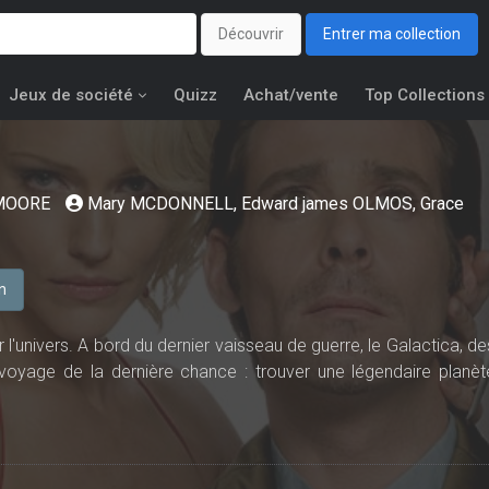
Découvrir
Entrer ma collection
Jeux de société
Quizz
Achat/vente
Top Collections
 MOORE
Mary MCDONNELL
,
Edward james OLMOS
,
Grace
n
 l'univers. A bord du dernier vaisseau de guerre, le Galactica, de
 voyage de la dernière chance : trouver une légendaire planèt