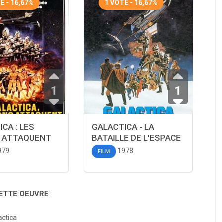
E - 16,67%
1 VOTE - 16,67%
1
1
CA : LES
GALACTICA - LA
 ATTAQUENT
BATAILLE DE L'ESPACE
979
1978
FILM
CETTE OEUVRE
actica