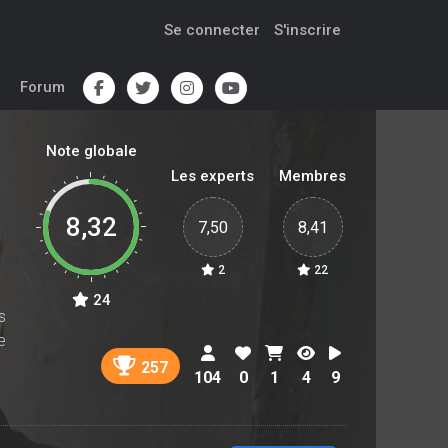
Se connecter
S'inscrire
Forum
Note globale
Les experts
Membres
8,32
7,50
8,41
2
22
24
s
e
257
104
0
1
4
9