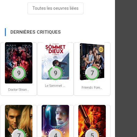
Toutes les oeuvres liées
DERNIÈRES CRITIQUES
9
9
7
Le Sommet des Dieux
Friends Forever
Doctor Strange in the Multiverse of Madness
7
4
5