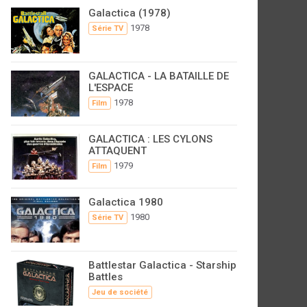
Galactica (1978)
1978
Série TV
GALACTICA - LA BATAILLE DE
L'ESPACE
1978
Film
GALACTICA : LES CYLONS
ATTAQUENT
1979
Film
Galactica 1980
1980
Série TV
Battlestar Galactica - Starship
Battles
Jeu de société