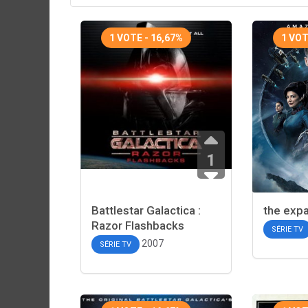
1 VOTE - 16,67%
1 VOT
1
Battlestar Galactica :
the exp
Razor Flashbacks
SÉRIE TV
2007
SÉRIE TV