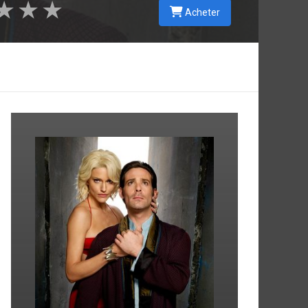
★
★
★
Acheter