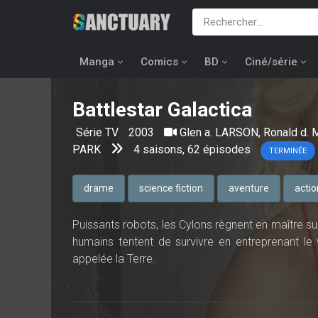
Manga
Comics
BD
Ciné/série
Battlestar Galactica
Série TV
2003
Glen a. LARSON
,
Ronald d.
PARK
4 saisons, 62 épisodes
TERMINÉE
drame
science fiction
aventure
actio
Puissants robots, les Cylons règnent en maître sur
humains tentent de survivre en entreprenant le
appelée la Terre.