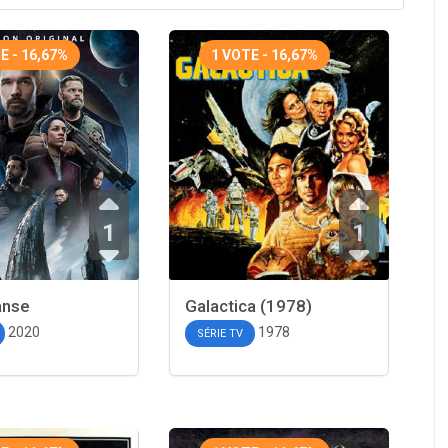
E - 16,67%
1 VOTE - 16,67%
1
1
anse
Galactica (1978)
2020
1978
SÉRIE TV