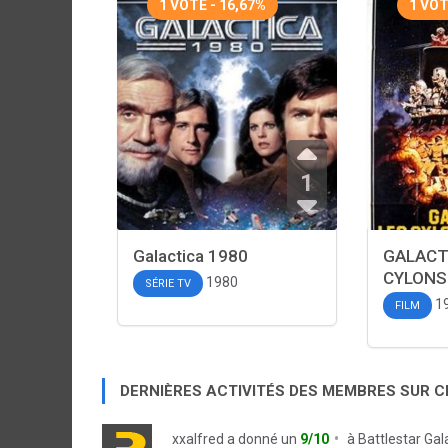
1 VOTE - 16,67%
1 VOT
1
Galactica 1980
GALACTI
CYLONS
1980
SÉRIE TV
1
FILM
DERNIÈRES ACTIVITÉS DES MEMBRES SUR 
xxalfred
a donné un
9/10
à
Battlestar Gal