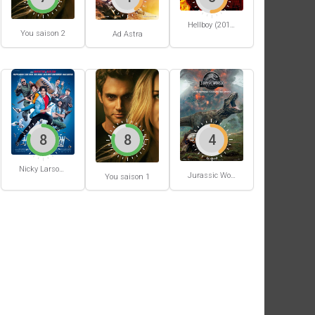
Hellboy (2019)
You saison 2
Ad Astra
8
8
4
Nicky Larson et le parfum de Cupidon
Jurassic World: Fallen Kingdom
You saison 1