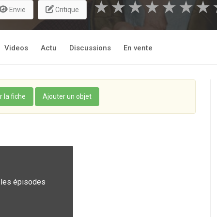
★
★
★
★
★
★
★
Envie
Critique
Videos
Actu
Discussions
En vente
r la fiche
Ajouter un objet
 les épisodes