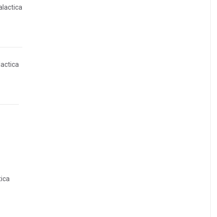
alactica
lactica
tica