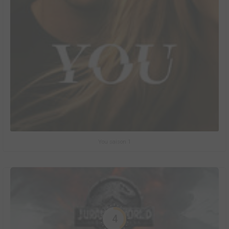
You saison 1
4