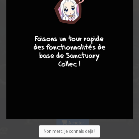
Les experts
Membres
7,56
7,33
7,63
7
9
8
9
3
8
11
29
0
1
4
1205
Collection
Envie
Critique
★
★
★
★
★
★
★
★
★
★
Acheter
Non merci je connais déjà !