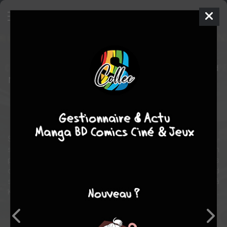
Outlander
Film
Allemagne, États-unis
2008
110 min.
Howard
MCCAIN
Jack HUSTON
,
Sophia MYLES
,
Jim CAVIEZEL
action
aventure
science fiction
Sous le règne des Vikings, un homme venu de l'espace - Kainan -
s'écrase sur la Terre, apportant avec lui une créature terrifiante, un
prédateur extraterrestre connu sous le nom de Moorwen. Alors
que la bête plonge les environs dans le chaos, les vikings, d'abord
suspicieux envers ce mystérieux étranger, s'associent bientôt à
Kainan pour en venir à bout. Lui seul pourra les mener à la victoire...
Note globale