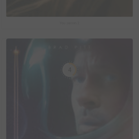
You saison 2
4