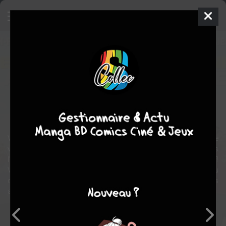
Nos jours heureux
Film
France
2006
103 min.
Olivier NAKACHE
Joséphine DE MEAUX
,
Jacques BOUDET
,
Guillaume CYR
comédie
Vincent Rousseau dirige pour la première fois une colonie de
vacances et se retrouve plongé pendant trois semaines dans
l'univers des colos avec petites histoires et gros soucis à la clef!
Vincent se retrouve alors confronté à la vie mouvementée du
camp, de ses animateurs plus ou moins professionnels et des
ados pas toujours évidents à gérer...
Note globale