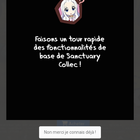
Les experts
Membres
7,81
7,25
8,00
9
7
6
6
4
9
13
16
0
0
4
1960
Collection
Envie
Critique
★
★
★
★
★
★
★
★
★
★
Acheter
Non merci je connais déjà !