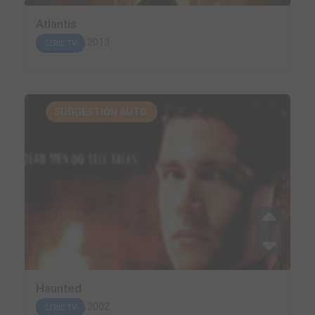
Atlantis
2013
SÉRIE TV
SUGGESTION AUTO.
Haunted
2002
SÉRIE TV