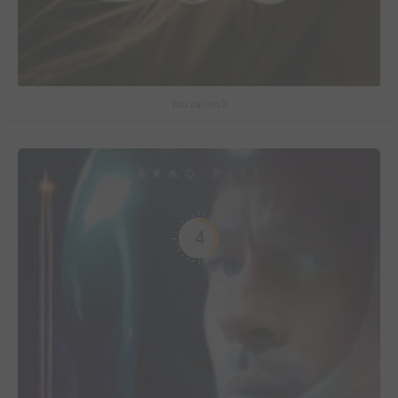
You saison 2
4