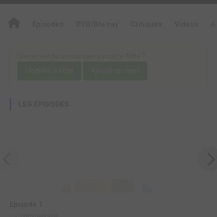
Episodes
DVD/Blu-ray
Critiques
Videos
A
Une erreur ou un manque sur cette fiche ?
Modifier la fiche
Ajouter un objet
LES ÉPISODES
Episode 1
E
commentaire