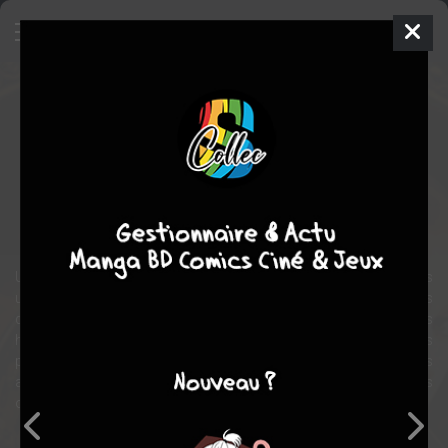
666 Park Avenue
Série TV
2012
David WILCOX
Rachael TAYLOR
,
Dave ANNABLE
,
Robert BUCKLEY
1 saison, 13
épisodes
STOPPÉE
fantastique
drame
thriller
horreur
Un jeune couple tout juste débarqué du Midwest emménage dans
une résidence new-yorkaise très chic de l'Upper East Side, dont ils
deviennent les gérants. Ce qu'ils ignorent, c'est que tous les
habitants ont signé un pacte avec le Diable afin que leurs plus
profonds désirs soient assouvis et que leur plus grandes
ambitions se réalisent. Peu à peu, ils découvrent que des forces
obscures se jouent dans cet édifice...
Note globale