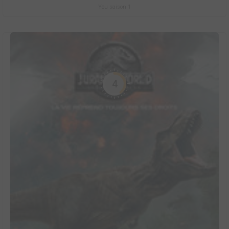
You saison 1
4