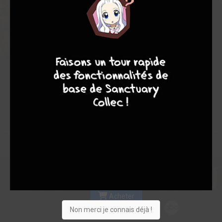
Les experts
Membres
9,00
-
4
7
8
7
1
0
1
0
0
0
3
1
10565
Vous suivez
Envie
Critique
★
★
★
★
★
★
★
★
★
★
Acheter
Non merci je connais déjà !