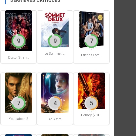
DERNIÈRES CRITIQUES
9
9
7
Le Sommet des Dieux
Friends Forever
Doctor Strange in the Multiverse of Madness
7
4
5
Hellboy (2019)
You saison 2
Ad Astra