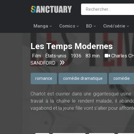
Manga
Comics
BD
Ciné/série
Les Temps Modernes
Film
États-unis
1936
83 min.
Charles C
SANDFORD
romance
comédie dramatique
comédie
Charlot est ouvrier dans une gigantesque usine.
travail à la chaîne le rendent malade, il aband
vagabond et la jeune fille vont s'allier pour affront