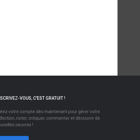
NSCRIVEZ-VOUS, C'EST GRATUIT !
éez votre compte dès maintenant pour gérer votre
llection, noter, critiquer, commenter et découvrir de
uvelles oeuvres !