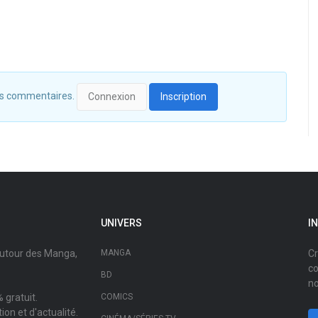
 des commentaires.
Connexion
Inscription
UNIVERS
I
autour des Manga,
MANGA
Cr
co
BD
no
 gratuit.
COMICS
on et d'actualité.