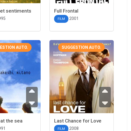
 et sentiments
Full Frontal
995
2001
FILM
ESTION AUTO.
SUGGESTION AUTO.
at the sea
Last Chance for Love
991
2008
FILM