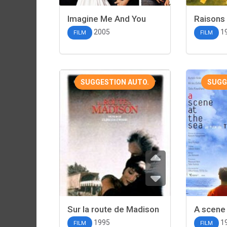
Imagine Me And You
Raisons
2005
1
FILM
FILM
SUGGESTION AUTO.
SUGG
Sur la route de Madison
A scene 
1995
1
FILM
FILM