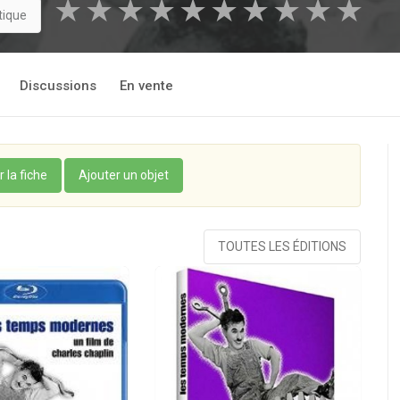
★
★
★
★
★
★
★
★
★
★
tique
Discussions
En vente
r la fiche
Ajouter un objet
TOUTES LES ÉDITIONS