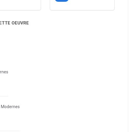
CETTE OEUVRE
rnes
 Modernes