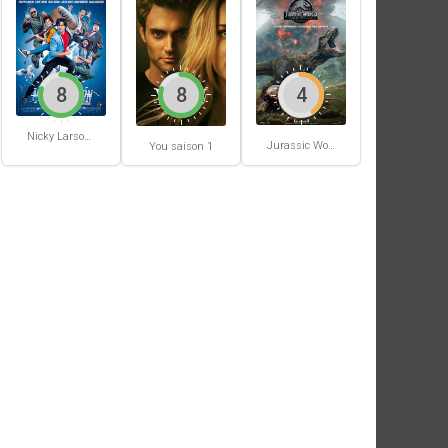
8
8
4
Nicky Larson et le parfum de Cupidon
Jurassic World: Fallen Kingdom
You saison 1