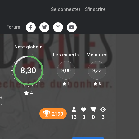
Se connecter
S'inscrire
Forum
Note globale
Les experts
Membres
8,30
8,00
8,33
1
3
4
e
e
2199
13
0
0
3