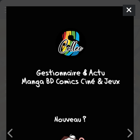
The Authority - L'année perdue
Comics
2011
David WILLIAMS
Grant
MORRISON
Comics / Super Heros
L'équipe vedette du label WildStorm revient enfin avec de nouvelles
aventures. Grant Morrison a laissé Keith Giffen continuer cette
saga dans laquelle Authority est piégée dans un monde parallèle,
sans espoir de retour.
Note globale
Les experts
Membres
7,00