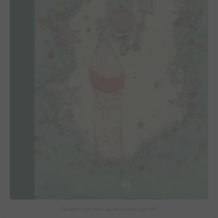
Beneath the trees where nobody sees #1