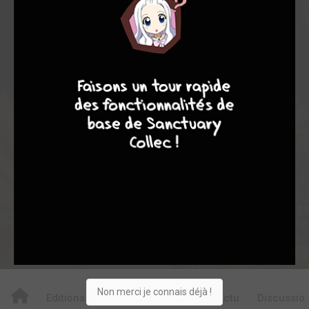
-
7,00
0
8
8
7
8
8
10
93
0
9
5
1227
Collection
Envie
Critique
★
★
★
★
★
★
★
★
★
★
Acheter
Non merci je connais déjà !
Editions
Critiques
Videos
Actu
Discussio