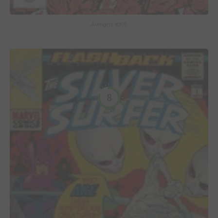
Avengers #305
8