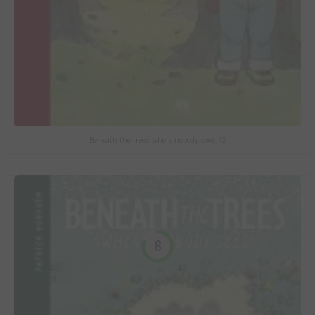
Beneath the trees where nobody sees #2
8