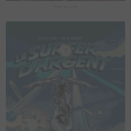
X-Men Extra #62
7