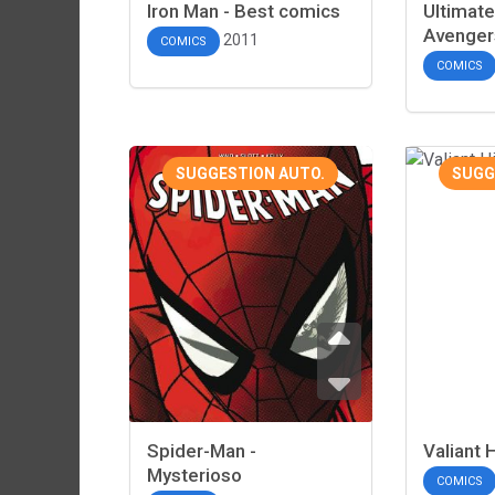
Iron Man - Best comics
Ultimat
Avenger
2011
COMICS
COMICS
SUGGESTION AUTO.
SUGG
Spider-Man -
Valiant 
Mysterioso
COMICS