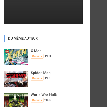
DU MÊME AUTEUR
X-Men
1991
Comics
Spider-Man
1990
Comics
World War Hulk
2007
Comics