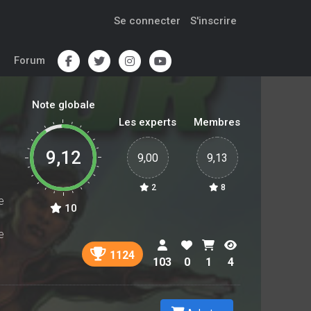
Se connecter
S'inscrire
Forum
Note globale
Les experts
Membres
9,12
9,00
9,13
2
8
e
10
e
1124
103
0
1
4