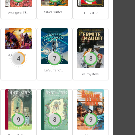
Silver Surfer #-1
Avengers #305
Hulk #17
X-Men Extra #62
4
7
8
Le Surfer d'Argent #5
Les mystères de Hobtown #2
9
8
9