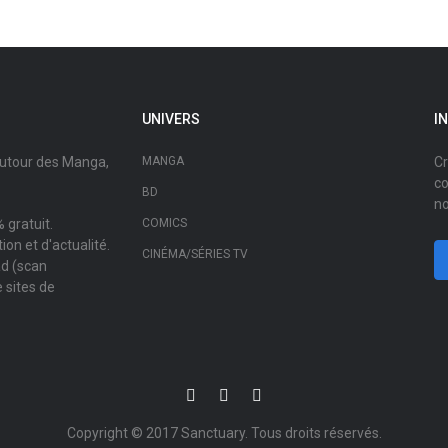
UNIVERS
I
autour des Manga,
MANGA
Cr
co
BD
no
 gratuit.
COMICS
on et d'actualité.
CINÉMA/SÉRIES TV
ad (scan
 sites de
Copyright © 2017
Sanctuary
. Tous droits réservés.