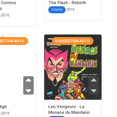
e Comics
The Flash - Rebirth
s
2016
COMICS
2016
ESTION AUTO.
SUGGESTION AUTO.
High
Les Vengeurs - La
Menace du Mandarin
2019