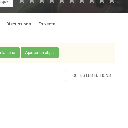
★
★
★
★
★
★
★
★
★
★
tique
Discussions
En vente
r la fiche
Ajouter un objet
TOUTES LES ÉDITIONS