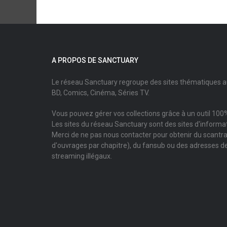
A PROPOS DE SANCTUARY
Le réseau Sanctuary regroupe des sites thématiques 
BD, Comics, Cinéma, Séries TV.
Vous pouvez gérer vos collections grâce à un outil 100%
Les sites du réseau Sanctuary sont des sites d'informati
Merci de ne pas nous contacter pour obtenir du scantr
d'ouvrages par chapitre), du fansub ou des adresses de
streaming illégaux.