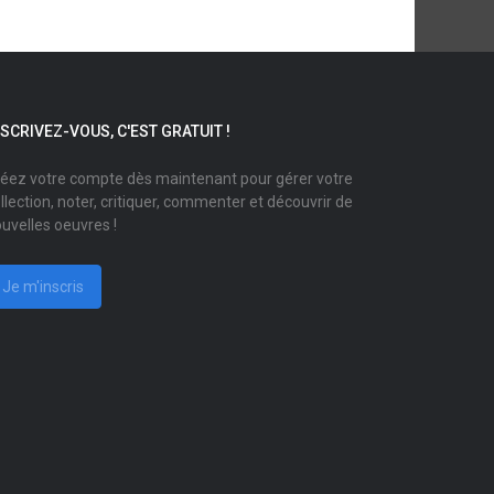
NSCRIVEZ-VOUS, C'EST GRATUIT !
éez votre compte dès maintenant pour gérer votre
llection, noter, critiquer, commenter et découvrir de
uvelles oeuvres !
Je m'inscris