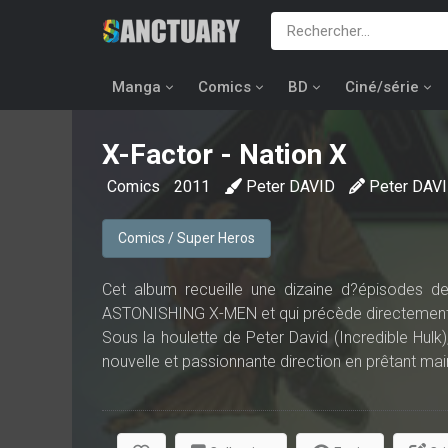
Manga
Comics
BD
Ciné/série
X-Factor - Nation X
Comics
2011
Peter DAVID
Peter DAV
Comics / Super Heros
Cet album recueille une dizaine d?épisodes de
ASTONISHING X-MEN et qui précède directement
Sous la houlette de Peter David (Incredible Hulk)
nouvelle et passionnante direction en prêtant mai