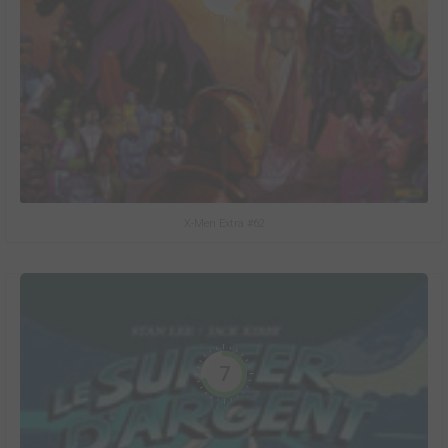
X-Men Extra #62
7