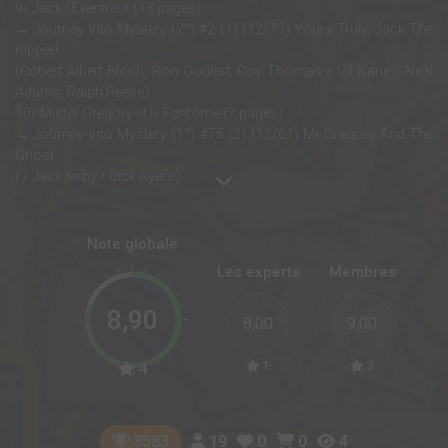
9/ Jack l'Eventreur (13 pages)
→ Journey Into Mystery (2°) #2 (1) (12/72) Yours Truly, Jack The
Ripper!
(Robert Albert Bloch, Ron Goulart, Roy Thomas / Gil Kane / Neal
Adams, Ralph Reese)
10/ Mister Gregory et le Fantôme (7 pages)
→ Journey Into Mystery (1°) #75 (2) (12/61) Mr Gregory And The
Ghost
( / Jack Kirby / Dick Ayers)
Note globale
Les experts
Membres
8,90
8,00
9,00
1
3
4
19
0
0
4
3583