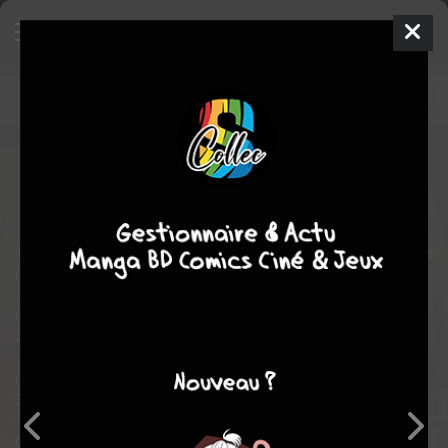
Frankenstein
Comics
1973
George TUSKA
Tom SUTTON
18
tomes
COMPLÈTE
science fiction
1/ Le Monstre de Frankenstein - La dernière bataille du monstre
(26,66 pages)
→ Frankenstein #4 (07/73) Death Of The Monster !
(Gary Friedrich / Mike Ploog / John Verpoorten)
2/ La Bête - La naissance de la Bête (28,66 pages)
→ Amazing Adventures (2°) #17 (03/73) Beast - Birth Of The Beast
(Steve Englehart / Jim Starlin / Mike Esposito)
3/ Le Guerrier de Mars 1/6 (13 pages)
→ Creatures On The Loose #16 (1) (03/72) Gullivar Jones, Warrior
Of Mars