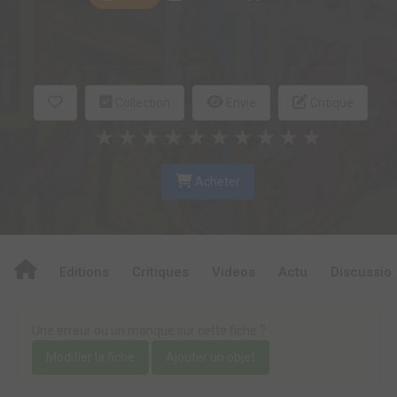
Collection
Envie
Critique
★
★
★
★
★
★
★
★
★
★
Acheter
Editions
Critiques
Videos
Actu
Discussio
Une erreur ou un manque sur cette fiche ?
Modifier la fiche
Ajouter un objet