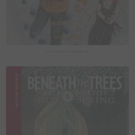
Les mystères de Hobtown #2
9