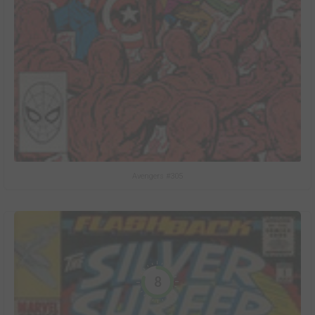
Avengers #305
8