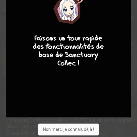
(Roy Thomas / Gil Kane / Bill Everett)
4/ Le Guerrier de Mars 2/6 (12 pages)
→ Creatures On The Loose #17 (1) (05/72) Gullivar Jones, Warrior
Of Mars - River Of The Dead
7
8
8
10
(Roy Thomas / Gil Kane / Sam Grainger)
5/ Le Guerrier de Mars 3/6 (13 pages)
→ Creatures On The Loose #18 (1) (07/72) Gullivar Jones, Warrior
Of Mars - Wasteland On A Weirdling World
(Gerry Conway, George Alec Effinger / Ross Andru / Sam Grainger)
6/ Le Guerrier de Mars 4/6 (14 pages)
→ Creatures On The Loose #19 (1) (09/72) Gullivar Jones, Warrior
Of Mars - The Long Road To Nowhere
(George Alec Effinger / Wayne Boring / Wayne Boring)
7/ Le Guerrier de Mars 5/6 (14 pages)
→ Creatures On The Loose #20 (1) (11/72) Gullivar Jones, Warrior
Of Mars - What Price Victory?
(George Alec Effinger / Gray Morrow / Gray Morrow)
8/ Le Guerrier de Mars 6/6 (12,50 pages)
→ Creatures On The Loose #21 (1) (01/73) Gullivar Jones, Warrior
Of Mars - Two Worlds To Win
Non merci je connais déjà !
(George Alec Effinger / Gray Morrow / Gray Morrow)