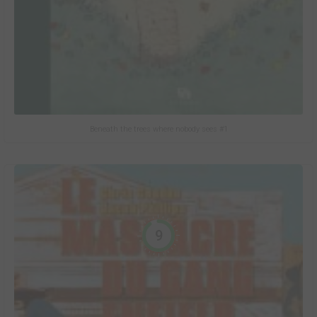
Beneath the trees where nobody sees #1
9