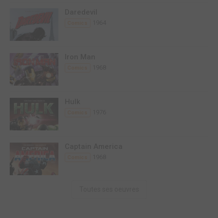
Daredevil
1964
Comics
Iron Man
1968
Comics
Hulk
1976
Comics
Captain America
1968
Comics
Toutes ses oeuvres