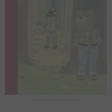
Beneath the trees where nobody sees #2