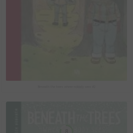
Beneath the trees where nobody sees #2
8