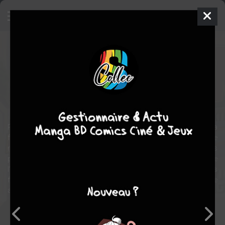
Freshmen
Comics
2005
Leonard KIRK
Scott TIPTON
6
tomes
COMPLÈTE
fantastique
Comics / Super Heros
Relogés dans le bâtiment des sciences, 14 nouveaux arrivants à la
faculté de Freese sont touchés par l’explosion d’une mystérieuse
machine. Peu de temps après, les étudiants se découvrent des
pouvoirs liés à leurs dernières pensées au moment même de
l’incident. Insolites, drôles et parfois absurdes, ces nouvelles
facultés attirent sur nos futurs héros l’attention d’un scientifique
aux intentions encore inconnues.
Note globale