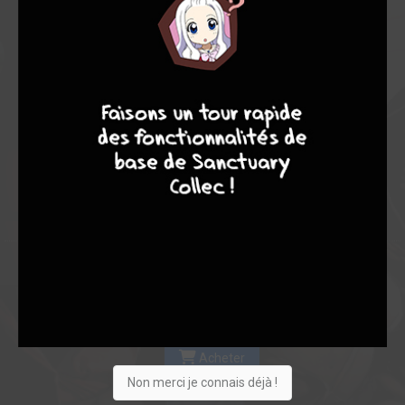
Les experts
Membres
8,00
-
8,00
4
7
8
7
0
4
4
22
0
2
4
3377
Collection
Envie
Critique
★
★
★
★
★
★
★
★
★
★
Acheter
Non merci je connais déjà !