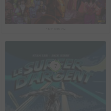
X-Men Extra #62
7