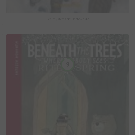
Les mystères de Hobtown #2
9