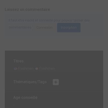
Laissez un commentaire
Il faut être inscrit et connecté pour pouvoir laisser des
commentaires.
Connexion
Inscription
Titres
Freshmen
Freshmen
Thématiques/Tags
Age conseillé
-