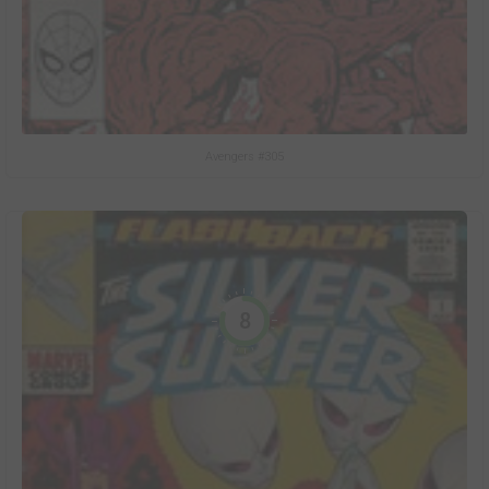
Avengers #305
8